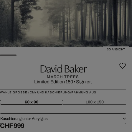
3D ANSICHT
David Baker
MARCH TREES
Limited Edition 150
•
Signiert
WÄHLE GRÖSSE (CM) UND KASCHIERUNG/RAHMUNG AUS:
60 x 90
100 x 150
Kaschierung unter Acrylglas
CHF 999