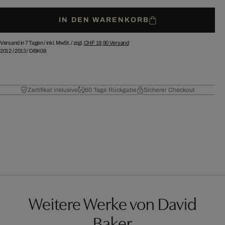
IN DEN WARENKORB
Versand in 7 Tagen /
inkl. MwSt. / zzgl.
CHF 19,90
Versand
2012
/
2013
/
DBK08
Zertifikat inklusive
60 Tage Rückgabe
Sicherer Checkout
Weitere Werke von David
Baker