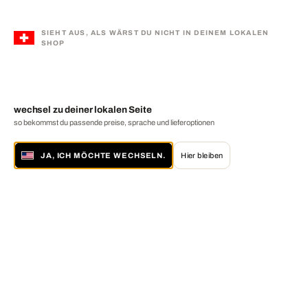
SIEHT AUS, ALS WÄRST DU NICHT IN DEINEM LOKALEN
SHOP
wechsel zu deiner lokalen Seite
so bekommst du passende preise, sprache und lieferoptionen
JA, ICH MÖCHTE WECHSELN.
Hier bleiben