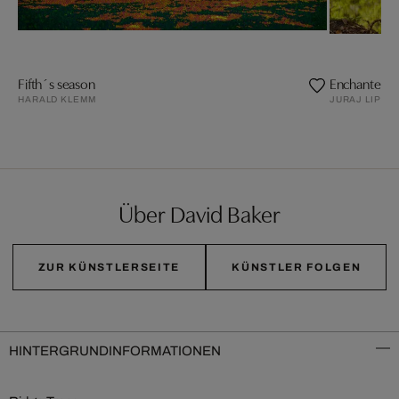
Fifth´s season
Enchanted Wa
HARALD KLEMM
JURAJ LIPSC
Über David Baker
ZUR KÜNSTLERSEITE
KÜNSTLER FOLGEN
HINTERGRUNDINFORMATIONEN