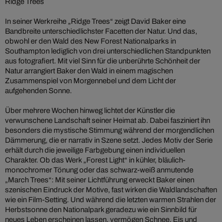
Ridge Trees
In seiner Werkreihe „Ridge Trees“ zeigt David Baker eine
Bandbreite unterschiedlichster Facetten der Natur. Und das,
obwohl er den Wald des New Forest Nationalparks in
Southampton lediglich von drei unterschiedlichen Standpunkten
aus fotografiert. Mit viel Sinn für die unberührte Schönheit der
Natur arrangiert Baker den Wald in einem magischen
Zusammenspiel von Morgennebel und dem Licht der
aufgehenden Sonne.
Über mehrere Wochen hinweg lichtet der Künstler die
verwunschene Landschaft seiner Heimat ab. Dabei fasziniert ihn
besonders die mystische Stimmung während der morgendlichen
Dämmerung, die er narrativ in Szene setzt. Jedes Motiv der Serie
erhält durch die jeweilige Farbgebung einen individuellen
Charakter. Ob das Werk „Forest Light“ in kühler, bläulich-
monochromer Tönung oder das schwarz-weiß anmutende
„March Trees“: Mit seiner Lichtführung erweckt Baker einen
szenischen Eindruck der Motive, fast wirken die Waldlandschaften
wie ein Film-Setting. Und während die letzten warmen Strahlen der
Herbstsonne den Nationalpark geradezu wie ein Sinnbild für
neues Leben erscheinen lassen, vermögen Schnee, Eis und