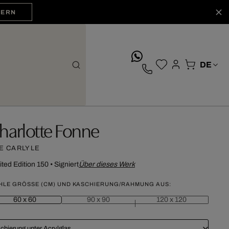
HERN
whatsApp
harlotte Fonne
E CARLYLE
ited Edition 150
•
Signiert
Über dieses Werk
HLE GRÖSSE (CM) UND KASCHIERUNG/RAHMUNG AUS:
60 x 60
90 x 90
120 x 120
chierung unter Acrylglas