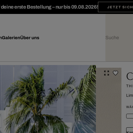
deine erste Bestellung – nur bis 09.08.2026!
JETZT SIC
n
Galerien
Über uns
C
TH
Lim
WÄ
Kas