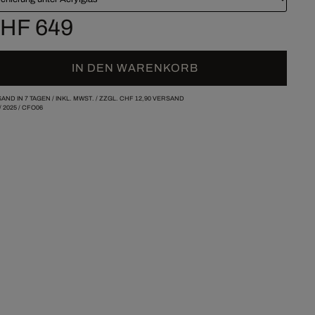
HF 649
IN DEN WARENKORB
AND IN 7 TAGEN /
INKL. MWST. / ZZGL.
CHF 12,90
VERSAND
/
2025
/
CFO06