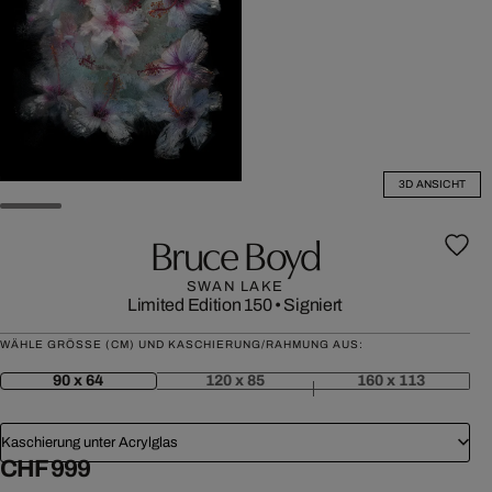
3D ANSICHT
Bruce Boyd
SWAN LAKE
Limited Edition 150
•
Signiert
WÄHLE GRÖSSE (CM) UND KASCHIERUNG/RAHMUNG AUS:
90 x 64
120 x 85
160 x 113
Kaschierung unter Acrylglas
CHF 999