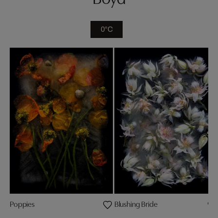
0°C
Poppies
Blushing Bride