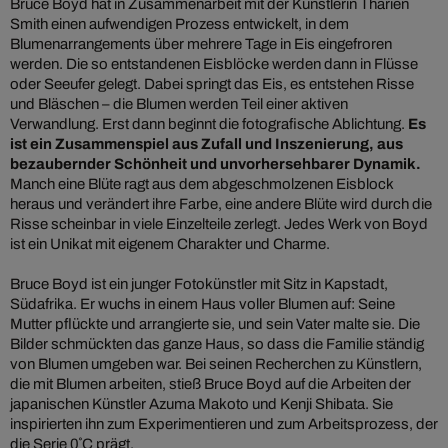
Bruce Boyd hat in Zusammenarbeit mit der Künstlerin Tharien
Smith einen aufwendigen Prozess entwickelt, in dem
Blumenarrangements über mehrere Tage in Eis eingefroren
werden. Die so entstandenen Eisblöcke werden dann in Flüsse
oder Seeufer gelegt. Dabei springt das Eis, es entstehen Risse
und Bläschen – die Blumen werden Teil einer aktiven
Verwandlung. Erst dann beginnt die fotografische Ablichtung.
Es
ist ein Zusammenspiel aus Zufall und Inszenierung, aus
bezaubernder Schönheit und unvorhersehbarer Dynamik.
Manch eine Blüte ragt aus dem abgeschmolzenen Eisblock
heraus und verändert ihre Farbe, eine andere Blüte wird durch die
Risse scheinbar in viele Einzelteile zerlegt. Jedes Werk von Boyd
ist ein Unikat mit eigenem Charakter und Charme.
Bruce Boyd ist ein junger Fotokünstler mit Sitz in Kapstadt,
Südafrika. Er wuchs in einem Haus voller Blumen auf: Seine
Mutter pflückte und arrangierte sie, und sein Vater malte sie. Die
Bilder schmückten das ganze Haus, so dass die Familie ständig
von Blumen umgeben war. Bei seinen Recherchen zu Künstlern,
die mit Blumen arbeiten, stieß Bruce Boyd auf die Arbeiten der
japanischen Künstler Azuma Makoto und Kenji Shibata. Sie
inspirierten ihn zum Experimentieren und zum Arbeitsprozess, der
die Serie 0˚C prägt.