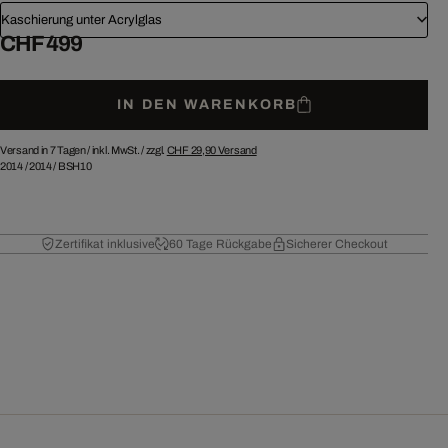
Kaschierung unter Acrylglas
CHF 499
IN DEN WARENKORB
Versand in 7 Tagen /
inkl. MwSt. / zzgl.
CHF 29,90
Versand
2014
/
2014
/
BSH10
Zertifikat inklusive
60 Tage Rückgabe
Sicherer Checkout