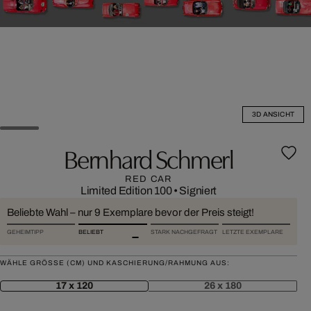
3D ANSICHT
Bernhard Schmerl
RED CAR
Limited Edition 100
•
Signiert
Beliebte Wahl – nur 9 Exemplare bevor der Preis steigt!
GEHEIMTIPP
BELIEBT
STARK NACHGEFRAGT
LETZTE EXEMPLARE
WÄHLE GRÖSSE (CM) UND KASCHIERUNG/RAHMUNG AUS:
17 x 120
26 x 180