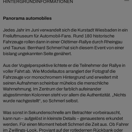
HINTERGRUNDINFORMATIONEN
Panorama automobiles
Jedes Jahr im Juni verwandelt sich die Kurstadt Wiesbaden in ein
Freiluftmuseum für Automobil-Fans. Rund 180 historische
Fahrzeuge rollen dann in einer Oldtimer-Rallye durch Rheingau
und Taunus: Bernhard Schmerl hat sich diesem Event von einer
bislang ungekannten Seite genähert.
Aus der Vogelperspektive lichtete er die Teilnehmer der Rallye in
voller Fahrt ab. Wie Modellautos arrangiert der Fotograf die
Fahrzeuge vor monochromem Hintergrund und erweitert mit
seinen Aufnahmen scheinbar mühelos die menschliche
Wahrnehmung. Im Zentrum der farblich aufeinander
abgestimmten Kolonnen steht vor allem die Authentizität. „Nichts
wurde nachgestellt“, so Schmerl selbst.
Was sonst in Sekundenschnelle am Betrachter vorbeirauscht,
kann nun – aufgelöst in kleinste Details – genauestens erkundet
werden. Für einen Moment hebelt Schmerl die Zeit aus. Ob Fahrer
im Zwillings-Look, Proviant auf der rotledernen Rückbank oder