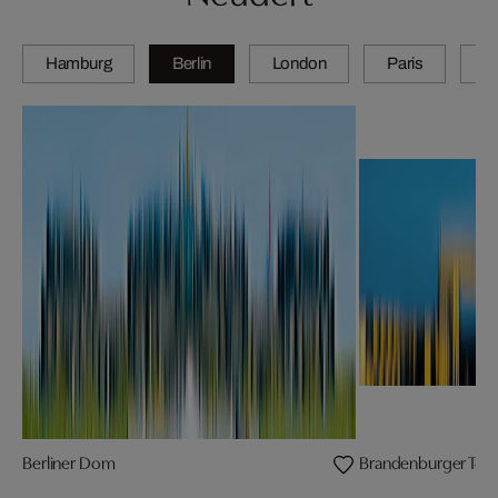
Hamburg
Berlin
London
Paris
Z
Berliner Dom
Brandenburger Tor