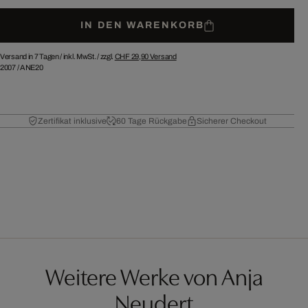
IN DEN WARENKORB
Versand in 7 Tagen /
inkl. MwSt. / zzgl.
CHF 29,90
Versand
2007
/
ANE20
Zertifikat inklusive
60 Tage Rückgabe
Sicherer Checkout
Weitere Werke von Anja
Neudert