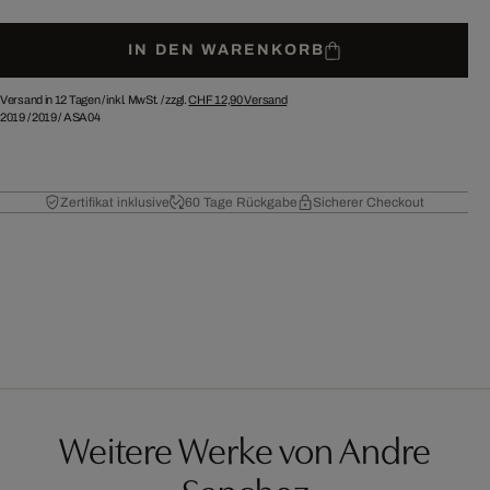
IN DEN WARENKORB
Versand in 12 Tagen /
inkl. MwSt. / zzgl.
CHF 12,90
Versand
2019
/
2019
/
ASA04
Zertifikat inklusive
60 Tage Rückgabe
Sicherer Checkout
Weitere Werke von Andre
Sanchez