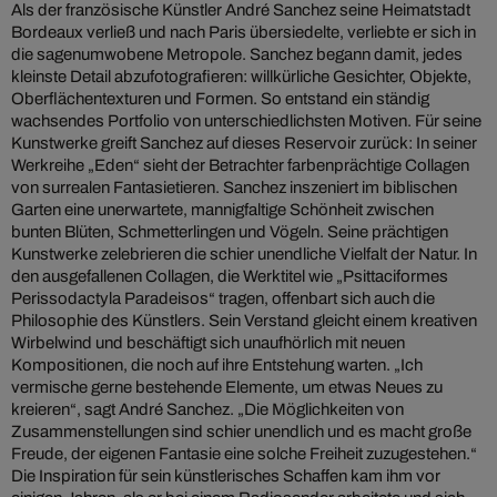
Als der französische Künstler André Sanchez seine Heimatstadt
Bordeaux verließ und nach Paris übersiedelte, verliebte er sich in
die sagenumwobene Metropole. Sanchez begann damit, jedes
kleinste Detail abzufotografieren: willkürliche Gesichter, Objekte,
Oberflächentexturen und Formen. So entstand ein ständig
wachsendes Portfolio von unterschiedlichsten Motiven. Für seine
Kunstwerke greift Sanchez auf dieses Reservoir zurück: In seiner
Werkreihe „Eden“ sieht der Betrachter farbenprächtige Collagen
von surrealen Fantasietieren. Sanchez inszeniert im biblischen
Garten eine unerwartete, mannigfaltige Schönheit zwischen
bunten Blüten, Schmetterlingen und Vögeln. Seine prächtigen
Kunstwerke zelebrieren die schier unendliche Vielfalt der Natur. In
den ausgefallenen Collagen, die Werktitel wie „Psittaciformes
Perissodactyla Paradeisos“ tragen, offenbart sich auch die
Philosophie des Künstlers. Sein Verstand gleicht einem kreativen
Wirbelwind und beschäftigt sich unaufhörlich mit neuen
Kompositionen, die noch auf ihre Entstehung warten. „Ich
vermische gerne bestehende Elemente, um etwas Neues zu
kreieren“, sagt André Sanchez. „Die Möglichkeiten von
Zusammenstellungen sind schier unendlich und es macht große
Freude, der eigenen Fantasie eine solche Freiheit zuzugestehen.“
Die Inspiration für sein künstlerisches Schaffen kam ihm vor