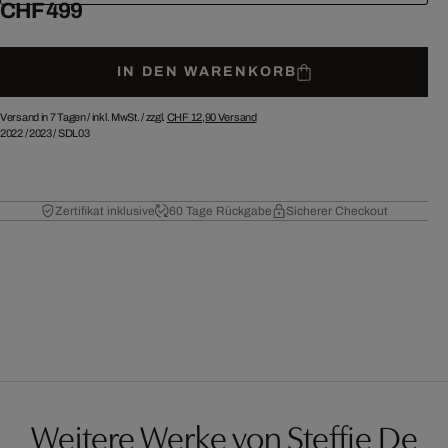
CHF 499
IN DEN WARENKORB
Versand in 7 Tagen /
inkl. MwSt. / zzgl.
CHF 12,90
Versand
2022
/
2023
/
SDL03
Zertifikat inklusive
60 Tage Rückgabe
Sicherer Checkout
Weitere Werke von Steffie De