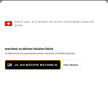
SIEHT AUS, ALS WÄRST DU NICHT IN DEINEM LOKALEN
SHOP
wechsel zu deiner lokalen Seite
so bekommst du passende preise, sprache und lieferoptionen
JA, ICH MÖCHTE WECHSELN.
Hier bleiben