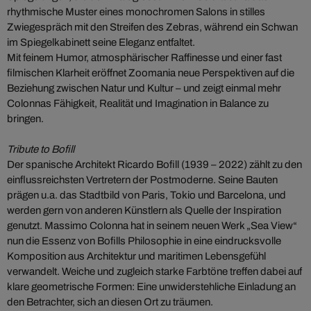
rhythmische Muster eines monochromen Salons in stilles
Zwiegespräch mit den Streifen des Zebras, während ein Schwan
im Spiegelkabinett seine Eleganz entfaltet.
Mit feinem Humor, atmosphärischer Raffinesse und einer fast
filmischen Klarheit eröffnet Zoomania neue Perspektiven auf die
Beziehung zwischen Natur und Kultur – und zeigt einmal mehr
Colonnas Fähigkeit, Realität und Imagination in Balance zu
bringen.
Tribute to Bofill
Der spanische Architekt Ricardo Bofill (1939 – 2022) zählt zu den
einflussreichsten Vertretern der Postmoderne. Seine Bauten
prägen u.a. das Stadtbild von Paris, Tokio und Barcelona, und
werden gern von anderen Künstlern als Quelle der Inspiration
genutzt. Massimo Colonna hat in seinem neuen Werk „Sea View“
nun die Essenz von Bofills Philosophie in eine eindrucksvolle
Komposition aus Architektur und maritimen Lebensgefühl
verwandelt. Weiche und zugleich starke Farbtöne treffen dabei auf
klare geometrische Formen: Eine unwiderstehliche Einladung an
den Betrachter, sich an diesen Ort zu träumen.