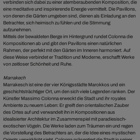
verbinden sich dabei zu einer atemberaubenden Komposition, die
eine meditative und inspirierende Energie vermittelt. Die Pavillons,
von denen die Gärten umgeben sind, dienen als Einladung an den
Betrachter, sich heimisch zu fühlen und die Stimmung
aufzunehmen.
Mittels der bewaldeten Berge im Hintergrund rundet Colonna die
Kompositionen ab und gibt den Pavillons einen natürlichen
Rahmen, der perfekt mit den Gärten im Inneren harmoniert. Auf
diese Weise verbindet er Tradition und Moderne, erschafft Werke
von zeitloser Schönheit und Ruhe.
Marrakech
Marrakesch ist eine der vier Königsstädte Marokkos und ein
geschichtsträchtiger Ort, um den sich viele Legenden ranken. Der
Künstler Massimo Colonna erweckt die Stadt und ihr royales
Ambiente zu neuem Leben: Er greift den orientalischen Zauber
des Ortes auf und verwandelt ihn in Kompositionen aus
idealisierter Architektur im Zusammenspiel mit paradiesisch-
exotischen Vögeln. Die Werke laden zum Träumen ein und regen
die Vorstellung des Betrachters an, der die Idee eines mystischen
Orients verwirklicht sieht. Colonna präsentiert die Stadt in seiner