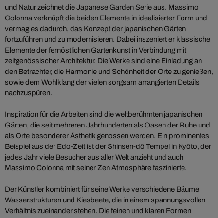
und Natur zeichnet die Japanese Garden Serie aus. Massimo
Colonna verknüpft die beiden Elemente in idealisierter Form und
vermag es dadurch, das Konzept der japanischen Gärten
fortzuführen und zu modernisieren. Dabei inszeniert er klassische
Elemente der fernöstlichen Gartenkunst in Verbindung mit
zeitgenössischer Architektur. Die Werke sind eine Einladung an
den Betrachter, die Harmonie und Schönheit der Orte zu genießen,
sowie dem Wohlklang der vielen sorgsam arrangierten Details
nachzuspüren.
Inspiration für die Arbeiten sind die weltberühmten japanischen
Gärten, die seit mehreren Jahrhunderten als Oasen der Ruhe und
als Orte besonderer Ästhetik genossen werden. Ein prominentes
Beispiel aus der Edo-Zeit ist der Shinsen-dō Tempel in Kyōto, der
jedes Jahr viele Besucher aus aller Welt anzieht und auch
Massimo Colonna mit seiner Zen Atmosphäre faszinierte.
Der Künstler kombiniert für seine Werke verschiedene Bäume,
Wasserstrukturen und Kiesbeete, die in einem spannungsvollen
Verhältnis zueinander stehen. Die feinen und klaren Formen