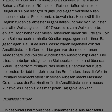
Tradition als Ort der Erholung und als Quelle der Inspiration.
Schon zu Zeiten des Römischen Reiches ließen sich reiche
Bürger aus Rom hier großzügige und elegant verzierte Villen
bauen, die sie als Feriendomizile bewohnten. Heute zählt die
Region zu den beliebtesten in ganz Italien und wird von Touristen
aus aller Welt aufgesucht. 1997 wurde sie zum Weltkulturerbe
erklärt. Doch neben den vielen Reisenden haben die Orte am Golf
von Salerno auch namhafte Künstler angezogen und in ihren Bann
geschlagen. Paul Klee und Picasso waren begeistert von der
Amalfiküste, sie ließen sich hier gern von der mediterranen
Atmosphäre und von der wunderbaren Aussicht inspirieren. Der
Literaturnobelpreisträger John Steinbeck schrieb einst über das
kleine Fischerdorf Positano, das heute als Zentrum der Küste
besonders beliebt ist: „Ich habe das Empfinden, dass die Welt in
Positano senkrecht steht.“ In seinen Arbeiten macht Massimo
Colonna aus der Faszination für die Amalfiküste nun ein neues
kunstvolles Erlebnis, das man jeden Tag genießen kann.
Japanese Garden
Ein besonders harmonisches Zusammenspiel aus Architektur