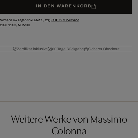
IN DEN WARENKORB
Versand in 4 Tagen /
inkl. MwSt. / zzgl.
CHF 12,90
Versand
2020
/
2023
/
MCN901
Zertifikat inklusive
60 Tage Rückgabe
Sicherer Checkout
Weitere Werke von Massimo
Colonna