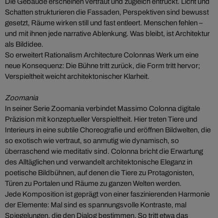
Die Gebäude erscheinen vertraut und zugleich entrückt. Licht und
Schatten strukturieren die Fassaden, Perspektiven sind bewusst
gesetzt, Räume wirken still und fast entleert. Menschen fehlen –
und mit ihnen jede narrative Ablenkung. Was bleibt, ist Architektur
als Bildidee.
So erweitert Rationalism Architecture Colonnas Werk um eine
neue Konsequenz: Die Bühne tritt zurück, die Form tritt hervor;
Verspieltheit weicht architektonischer Klarheit.
Zoomania
In seiner Serie Zoomania verbindet Massimo Colonna digitale
Präzision mit konzeptueller Verspieltheit. Hier treten Tiere und
Interieurs in eine subtile Choreografie und eröffnen Bildwelten, die
so exotisch wie vertraut, so anmutig wie dynamisch, so
überraschend wie meditativ sind. Colonna bricht die Erwartung
des Alltäglichen und verwandelt architektonische Eleganz in
poetische Bildbühnen, auf denen die Tiere zu Protagonisten,
Türen zu Portalen und Räume zu ganzen Welten werden.
Jede Komposition ist geprägt von einer faszinierenden Harmonie
der Elemente: Mal sind es spannungsvolle Kontraste, mal
Spiegelungen, die den Dialog bestimmen. So tritt etwa das