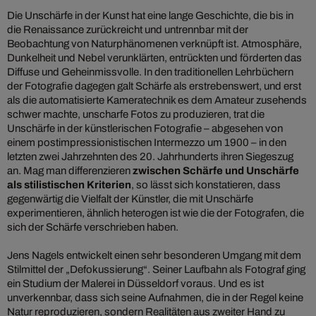
Die Unschärfe in der Kunst hat eine lange Geschichte, die bis in
die Renaissance zurückreicht und untrennbar mit der
Beobachtung von Naturphänomenen verknüpft ist. Atmosphäre,
Dunkelheit und Nebel verunklärten, entrückten und förderten das
Diffuse und Geheinmissvolle. In den traditionellen Lehrbüchern
der Fotografie dagegen galt Schärfe als erstrebenswert, und erst
als die automatisierte Kameratechnik es dem Amateur zusehends
schwer machte, unscharfe Fotos zu produzieren, trat die
Unschärfe in der künstlerischen Fotografie – abgesehen von
einem postimpressionistischen Intermezzo um 1900 – in den
letzten zwei Jahrzehnten des 20. Jahrhunderts ihren Siegeszug
an. Mag man differenzieren
zwischen Schärfe und Unschärfe
als stilistischen Kriterien
, so lässt sich konstatieren, dass
gegenwärtig die Vielfalt der Künstler, die mit Unschärfe
experimentieren, ähnlich heterogen ist wie die der Fotografen, die
sich der Schärfe verschrieben haben.
Jens Nagels entwickelt einen sehr besonderen Umgang mit dem
Stilmittel der „Defokussierung“. Seiner Laufbahn als Fotograf ging
ein Studium der Malerei in Düsseldorf voraus. Und es ist
unverkennbar, dass sich seine Aufnahmen, die in der Regel keine
Natur reproduzieren, sondern Realitäten aus zweiter Hand zu