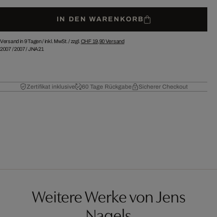
IN DEN WARENKORB
Versand in 9 Tagen /
inkl. MwSt. / zzgl.
CHF 19,90
Versand
2007
/
2007
/
JNA21
Zertifikat inklusive
60 Tage Rückgabe
Sicherer Checkout
Weitere Werke von Jens
Nagels