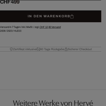
CHF 499
IN DEN WARENKORB
Versand in 7 Tagen /
inkl. MwSt. / zzgl.
CHF 12,90
Versand
2008
/
2023
/
HLE03
Zertifikat inklusive
60 Tage Rückgabe
Sicherer Checkout
Weitere Werke von Hervé