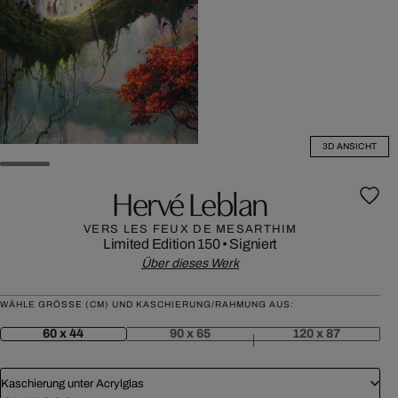
3D ANSICHT
Hervé Leblan
VERS LES FEUX DE MESARTHIM
Limited Edition 150
•
Signiert
Über dieses Werk
WÄHLE GRÖSSE (CM) UND KASCHIERUNG/RAHMUNG AUS:
60 x 44
90 x 65
120 x 87
Kaschierung unter Acrylglas