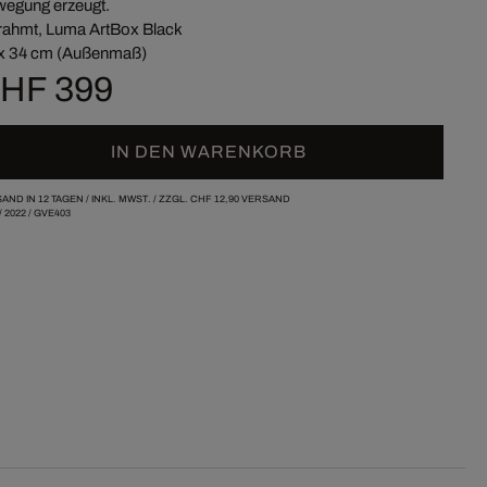
egung erzeugt.
ahmt, Luma ArtBox Black
x 34 cm (Außenmaß)
HF 399
IN DEN WARENKORB
AND IN 12 TAGEN /
INKL. MWST. / ZZGL.
CHF 12,90
VERSAND
/
2022
/
GVE403