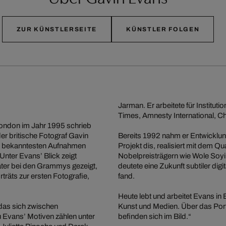
ZUR KÜNSTLERSEITE
KÜNSTLER FOLGEN
Jarman. Er arbeitete für Institu
Times, Amnesty International, Ch
London im Jahr 1995 schrieb
er britische Fotograf Gavin
Bereits 1992 nahm er Entwicklung
den bekanntesten Aufnahmen
Projekt dis, realisiert mit dem Q
Unter Evans’ Blick zeigt
Nobelpreisträgern wie Wole Soyi
päter bei den Grammys gezeigt,
deutete eine Zukunft subtiler dig
träts zur ersten Fotografie,
fand.
Heute lebt und arbeitet Evans in 
 das sich zwischen
Kunst und Medien. Über das Portr
u Evans’ Motiven zählen unter
befinden sich im Bild.“