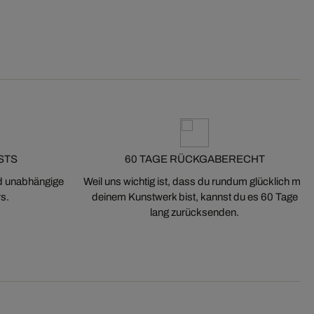
STS
60 TAGE RÜCKGABERECHT
nd unabhängige
Weil uns wichtig ist, dass du rundum glücklich mit
s.
deinem Kunstwerk bist, kannst du es 60 Tage
lang zurücksenden.