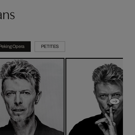
ans
Peking Opera
PETITES