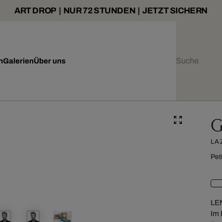
ART DROP | NUR 72 STUNDEN | JETZT SICHERN
n
Galerien
Über uns
G
LA
Pet
LE
Im 