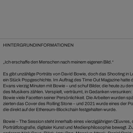
HINTERGRUNDINFORMATIONEN
„Ich erschaffe den Menschen nach meinem eigenen Bild.“
Es gibt unzählige Porträts von David Bowie, doch das Shooting in 
ein Stück Popgeschichte. Im Auftrag des Time Out Magazine hatte d
Evans vierzig Minuten mit Bowie – und schuf Bilder, die heute zu 
des Musikers zählen. Verspielt, verträumt, in Gedanken versunken: 
Bowie viele Facetten seiner Persönlichkeit. Die Arbeiten wurden s
zierten das Cover des Rolling Stone – und 2021 wurde eines der Por
die direkt auf der Ethereum-Blockchain festgehalten wurde.
Bowie – The Session steht innerhalb eines vierzigjährigen Œuvres,
Porträtfotografie, digitaler Kunst und Medienphilosophie bewegt. Z