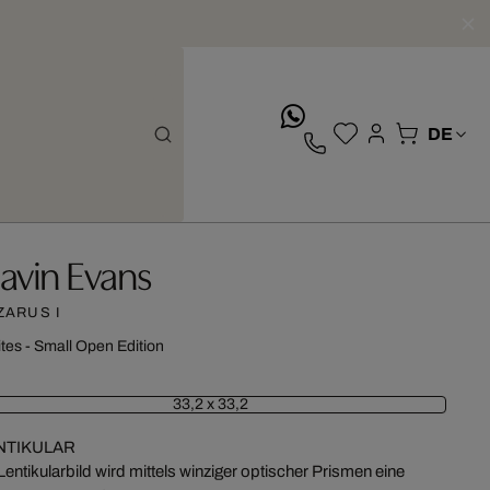
whatsApp
avin Evans
ZARUS I
ites - Small Open Edition
33,2 x 33,2
NTIKULAR
Lentikularbild wird mittels winziger optischer Prismen eine