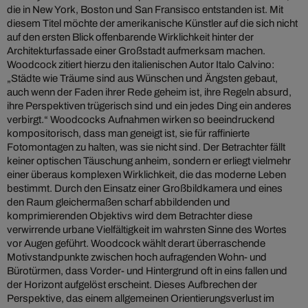
die in New York, Boston und San Fransisco entstanden ist. Mit
diesem Titel möchte der amerikanische Künstler auf die sich nicht
auf den ersten Blick offenbarende Wirklichkeit hinter der
Architekturfassade einer Großstadt aufmerksam machen.
Woodcock zitiert hierzu den italienischen Autor Italo Calvino:
„Städte wie Träume sind aus Wünschen und Ängsten gebaut,
auch wenn der Faden ihrer Rede geheim ist, ihre Regeln absurd,
ihre Perspektiven trügerisch sind und ein jedes Ding ein anderes
verbirgt.“ Woodcocks Aufnahmen wirken so beeindruckend
kompositorisch, dass man geneigt ist, sie für raffinierte
Fotomontagen zu halten, was sie nicht sind. Der Betrachter fällt
keiner optischen Täuschung anheim, sondern er erliegt vielmehr
einer überaus komplexen Wirklichkeit, die das moderne Leben
bestimmt. Durch den Einsatz einer Großbildkamera und eines
den Raum gleichermaßen scharf abbildenden und
komprimierenden Objektivs wird dem Betrachter diese
verwirrende urbane Vielfältigkeit im wahrsten Sinne des Wortes
vor Augen geführt. Woodcock wählt derart überraschende
Motivstandpunkte zwischen hoch aufragenden Wohn- und
Bürotürmen, dass Vorder- und Hintergrund oft in eins fallen und
der Horizont aufgelöst erscheint. Dieses Aufbrechen der
Perspektive, das einem allgemeinen Orientierungsverlust im