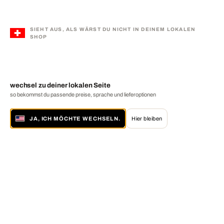
SIEHT AUS, ALS WÄRST DU NICHT IN DEINEM LOKALEN
SHOP
wechsel zu deiner lokalen Seite
so bekommst du passende preise, sprache und lieferoptionen
JA, ICH MÖCHTE WECHSELN.
Hier bleiben