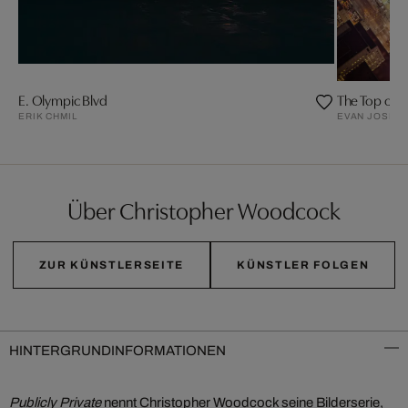
E. Olympic Blvd
The Top of t
ERIK CHMIL
EVAN JOSEP
Über Christopher Woodcock
ZUR KÜNSTLERSEITE
KÜNSTLER FOLGEN
HINTERGRUNDINFORMATIONEN
Publicly Private
nennt Christopher Woodcock seine Bilderserie,