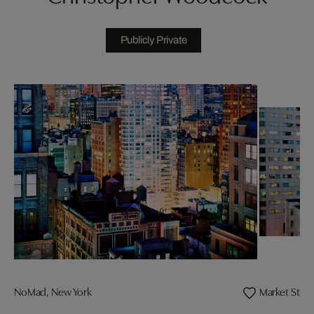
Publicly Private
NoMad, New York
Market Stree