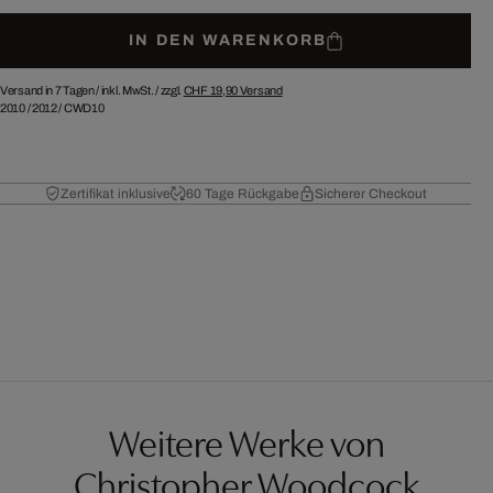
IN DEN WARENKORB
Versand in 7 Tagen /
inkl. MwSt. / zzgl.
CHF 19,90
Versand
2010
/
2012
/
CWD10
Zertifikat inklusive
60 Tage Rückgabe
Sicherer Checkout
Weitere Werke von
Christopher Woodcock