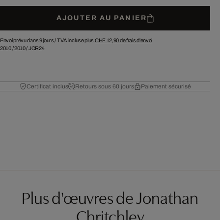
AJOUTER AU PANIER
Envoi prévu dans 9 jours /
TVA incluse plus
CHF 12,90
de frais d'envoi
2010
/
2010
/
JCR24
Certificat inclus
Retours sous 60 jours
Paiement sécurisé
Plus d'œuvres de Jonathan
Chritchley