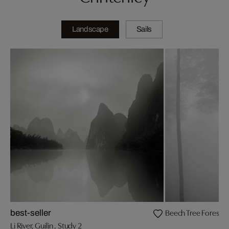
Landscape
Sails
Beech Tree Forest, 
best-seller
Li River, Guilin , Study 2