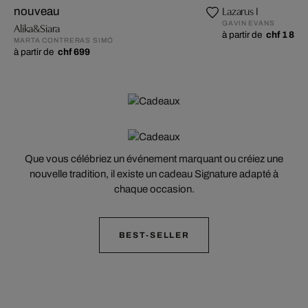
Lazarus I
nouveau
GAVIN EVANS
Alika&Siara
à partir de
chf 1 819
MARTA CONTRERAS SIMÓ
à partir de
chf 699
Que vous célébriez un événement marquant ou créiez une
nouvelle tradition, il existe un cadeau Signature adapté à
chaque occasion.
BEST-SELLER