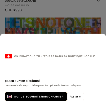
Seesaw Seascape XIII
WOLFGANG UHLIG
CHF 6 990
ON DIRAIT QUE TU N'ES PAS DANS TA BOUTIQUE LOCALE
It's Not One Thing
NIKI HARE
passe sur ton site local
à partir de CHF 599
4 tailles disponibles
pour avoir les bons prix, la langue et les options de livraison adaptées
Nouveau
OUI, JE SOUHAITERAIS CHANGER.
Rester ici