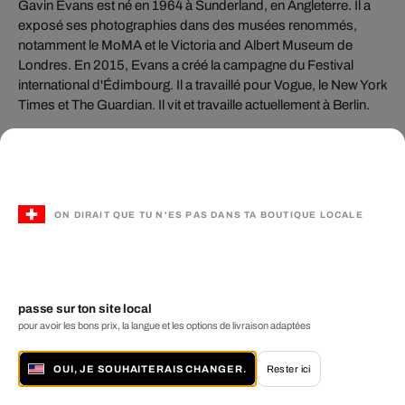
Gavin Evans est né en 1964 à Sunderland, en Angleterre. Il a
exposé ses photographies dans des musées renommés,
notamment le MoMA et le Victoria and Albert Museum de
Londres. En 2015, Evans a créé la campagne du Festival
international d'Édimbourg. Il a travaillé pour Vogue, le New York
Times et The Guardian. Il vit et travaille actuellement à Berlin.
Vous aimerez peut-être
ON DIRAIT QUE TU N'ES PAS DANS TA BOUTIQUE LOCALE
aussi ces artistes
passe sur ton site local
pour avoir les bons prix, la langue et les options de livraison adaptées
OUI, JE SOUHAITERAIS CHANGER.
Rester ici