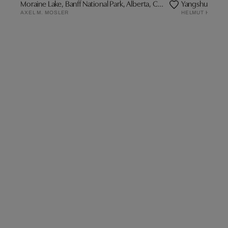
Moraine Lake, Banff National Park, Alberta, Canada
Yangshuo, Chi
AXEL M. MOSLER
HELMUT HIRLER