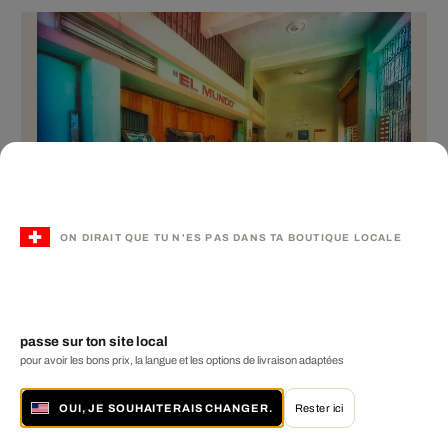
ON DIRAIT QUE TU N'ES PAS DANS TA BOUTIQUE LOCALE
Bar El Mundo
passe sur ton site local
pour avoir les bons prix, la langue et les options de livraison adaptées
à partir de CHF 899
3 tailles disponibles
OUI, JE SOUHAITERAIS CHANGER.
Rester ici