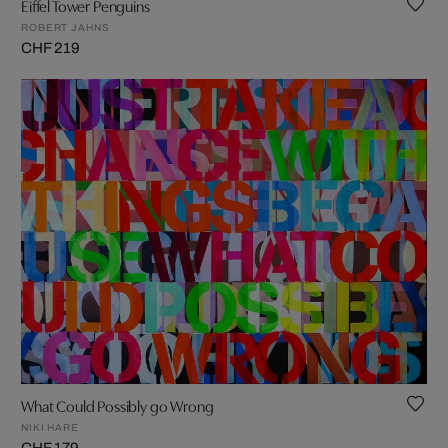
Eiffel Tower Penguins
ROBERT JAHNS
CHF 219
What Could Possibly go Wrong
NIKI HARE
CHF 179