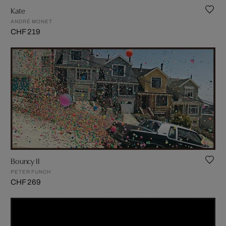
Kate
ANDRÉ MONET
CHF 219
Bouncy II
PETER FUNCH
CHF 269