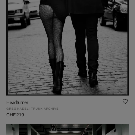
Headturner
GREG KADEL | TRUNK ARCHIVE
CHF 219