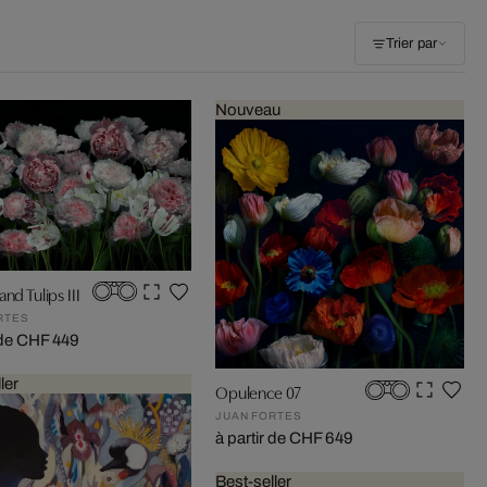
Trier par
Nouveau
nd Tulips III
RTES
r de CHF 449
ler
Opulence 07
JUAN FORTES
à partir de CHF 649
Best-seller