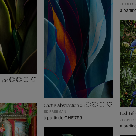
JUAN FO
à parti
on 04
Cactus Abstraction 08
Lush Life 
ED FREEMAN
à partir de CHF 799
JESPER 
à parti