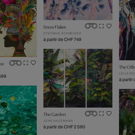
Snow Flakes
STEFANIE SCHNEIDER
à partir de CHF 749
ise
The Offe
LEILA R
 699
à partir
The Garden
JENS HAUSMANN
à partir de CHF 2 590