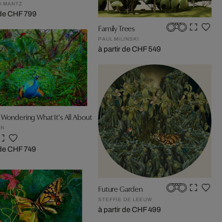
 MANTZ
r de CHF 799
Family Trees
PAUL MILINSKI
à partir de CHF 549
Wondering What It's All About
IN
r de CHF 749
Future Garden
STEFFIE DE LEEUW
à partir de CHF 499