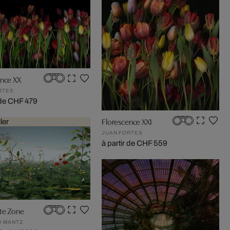
ence XX
RTES
r de CHF 479
Florescence XXI
ler
JUAN FORTES
à partir de CHF 559
rte Zone
 MANTZ