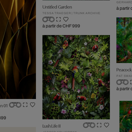
GERHARD
Untitled Garden
à parti
TESSA TRAEGER | TRUNK ARCHIVE
à partir de CHF 999
Peacock 
PAT SWA
à parti
on 01
 899
Lush Life II