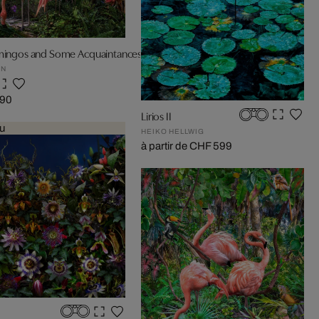
amingos and Some Acquaintances
IN
690
Lirios II
u
HEIKO HELLWIG
à partir de CHF 599