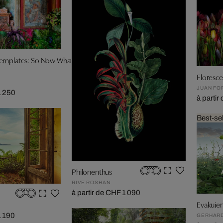
emplates: So Now What
Floresc
JUAN FO
1 250
à parti
Best-sel
Philonenthus
RIVE ROSHAN
à partir de CHF 1 090
Evakuie
1 190
GERHARD