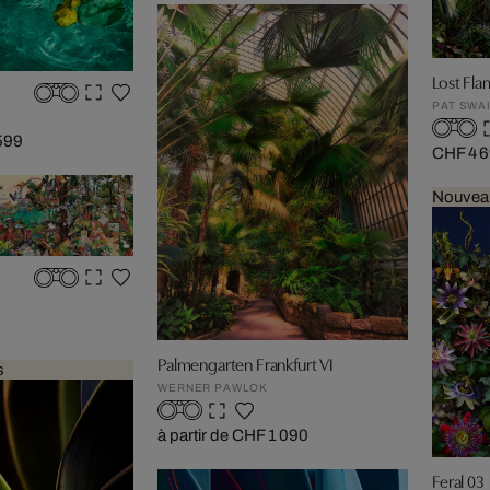
Lost Fl
PAT SWA
 599
CHF 4 
Nouvea
Palmengarten Frankfurt VI
s
WERNER PAWLOK
à partir de CHF 1 090
Feral 03