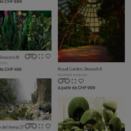
r de CHF 899
lossoms III
RTES
Royal Garden, Brussels II
r de CHF 499
WERNER PAWLOK
à partir de CHF 999
 del Arena 37