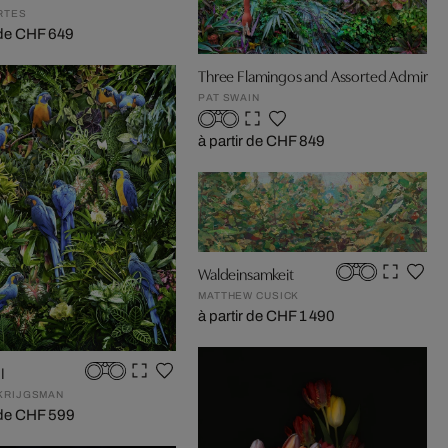
RTES
r de CHF 649
Three Flamingos and Assorted Admirers
PAT SWAIN
à partir de CHF 849
Waldeinsamkeit
MATTHEW CUSICK
à partir de CHF 1 490
I
KRIJGSMAN
r de CHF 599