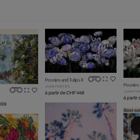
Peonies and Tulips II
Peonies a
JUAN FORTES
JUAN FO
à partir de CHF 449
à parti
 899
Best-sel