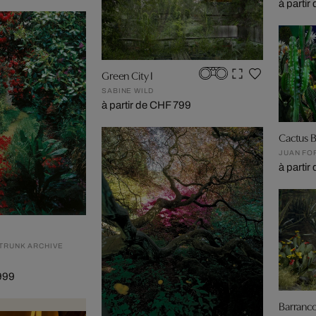
à parti
Green City I
SABINE WILD
à partir de CHF 799
Cactus B
JUAN FO
à parti
 TRUNK ARCHIVE
 999
Barranco