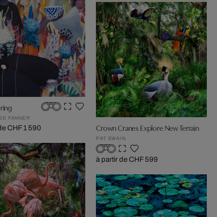
ring
OSE FANNER
Crown Cranes Explore New Terrain
 de CHF 1 590
PAT SWAIN
à partir de CHF 599