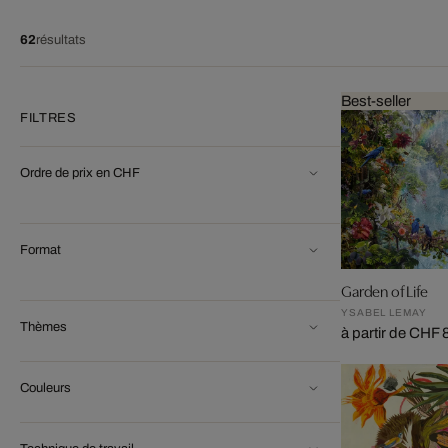
62
résultats
Best-seller
FILTRES
Ordre de prix en CHF
Format
Garden of Life
YSABEL LEMAY
Thèmes
à partir de CHF
Couleurs