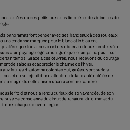
aces isolées ou des petits buissons timorés et des brindilles de
neige.
nds panoramas font penser avec ses bandeaux à des rouleaux
vec une tendance marquée pour le blanc et le bleu gris.
pitalière, que l’on aime volontiers observer depuis un abri sûr et
dessus d’un paysage légèrement gelé que le temps ne peut fixer
un certain temps. Grâce à ces œuvres, nous recevons du courage
ment de saisons et apprécier le charme de l’hiver.
 aux feuilles d’automne colorées qui, gelées, sont parfois
mes et on se réjouit d’une attente et de la beauté entêtée de
même sa magie de cette saison décrite comme sombre.
nous le froid et nous a rendu curieux de son avancée, de son
une prise de conscience du circuit de la nature, du climat et du
vrir dans chaque nouvelle région.