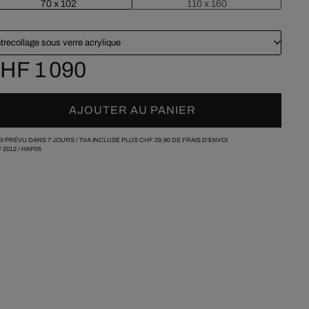
70 x 102
110 x 160
trecollage sous verre acrylique
HF 1 090
AJOUTER AU PANIER
I PRÉVU DANS 7 JOURS /
TVA INCLUSE PLUS
CHF 29,90
DE FRAIS D'ENVOI
/
2012
/
HKP05