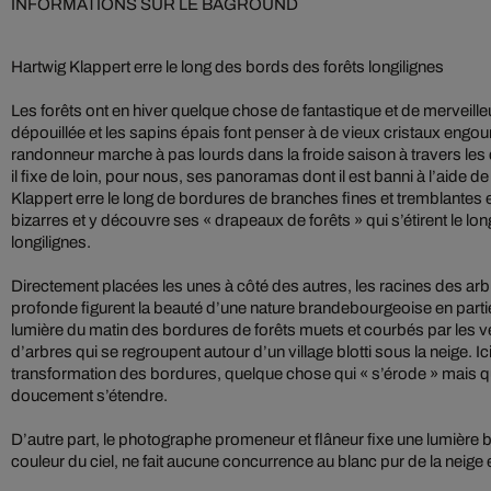
INFORMATIONS SUR LE BAGROUND
Hartwig Klappert erre le long des bords des forêts longilignes
Les forêts ont en hiver quelque chose de fantastique et de merveill
dépouillée et les sapins épais font penser à de vieux cristaux engo
randonneur marche à pas lourds dans la froide saison à travers le
il fixe de loin, pour nous, ses panoramas dont il est banni à l’aide d
Klappert erre le long de bordures de branches fines et tremblantes 
bizarres et y découvre ses « drapeaux de forêts » qui s’étirent le lo
longilignes.
Directement placées les unes à côté des autres, les racines des ar
profonde figurent la beauté d’une nature brandebourgeoise en parti
lumière du matin des bordures de forêts muets et courbés par les ve
d’arbres qui se regroupent autour d’un village blotti sous la neige. Ic
transformation des bordures, quelque chose qui « s’érode » mais q
doucement s’étendre.
D’autre part, le photographe promeneur et flâneur fixe une lumière
couleur du ciel, ne fait aucune concurrence au blanc pur de la neige 