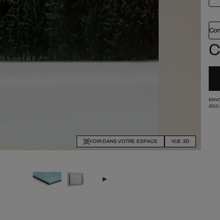
Con
C
ENVO
2010
VOIR DANS VOTRE ESPACE
VUE 3D