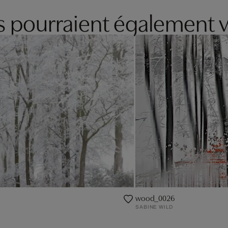
es pourraient également v
wood_0026
SABINE WILD