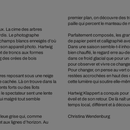
premier plan, on découvre des tr
paille qui percent le manteau de 
eux. La cime des arbres
urdis. Le photographe
Parfaitement composés, les gra
s champs blancs enneigés d’où
de papier peint et calligraphié a
e son appareil photo. Hartwig
Dans une saison semble-t-il inhos
et de troncs aux formes
bien chauffé, le regard erre au-
ng des orées de bois
dans ce froid glacial que pour 
pour observer et vivre ce change
Pour changer, on pense au vert ou
bres reposant sous une neige
restées accrochées en haut des ci
e cachée. Là on trouve dans la
cette lumière qui soutire elle-
nts forts ou des îlots
i le spectateur sent une lente
Hartwig Klappert a conquis pour 
ui malgré tout semble
éveil et de son retour. De là naît 
temps local, différent et à décou
 bleue grise qui, comme
Christina Wendenburg
et aux lignes d’horizon. Au