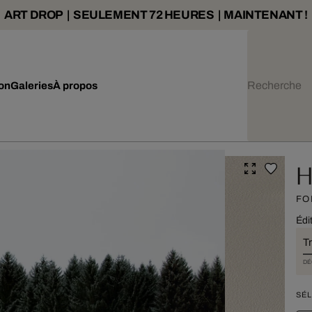
ART DROP | SEULEMENT 72 HEURES | MAINTENANT !
ion
Galeries
À propos
H
FO
Édi
T
DÉ
SÉL