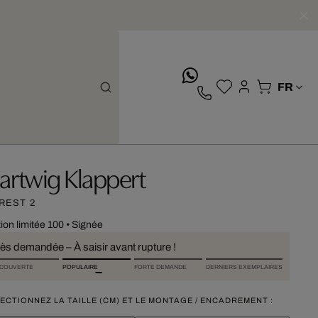
whatsApp
artwig Klappert
REST 2
tion limitée 100
•
Signée
rès demandée – À saisir avant rupture !
COUVERTE
POPULAIRE
FORTE DEMANDE
DERNIERS EXEMPLAIRES
ECTIONNEZ LA TAILLE (CM) ET LE MONTAGE / ENCADREMENT :