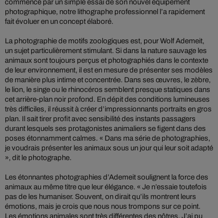
commencé par un simple essai de son nouvel équipement
photographique, notre lithographe professionnel l’a rapidement
fait évoluer en un concept élaboré.
La photographie de motifs zoologiques est, pour Wolf Ademeit,
un sujet particulièrement stimulant. Si dans la nature sauvage les
animaux sont toujours perçus et photographiés dans le contexte
de leur environnement, il est en mesure de présenter ses modèles
de manière plus intime et concentrée. Dans ses œuvres, le zèbre,
le lion, le singe ou le rhinocéros semblent presque statiques dans
cet arrière-plan noir profond. En dépit des conditions lumineuses
très difficiles, il réussit à créer d’impressionnants portraits en gros
plan. Il sait tirer profit avec sensibilité des instants passagers
durant lesquels ses protagonistes animaliers se figent dans des
poses étonnamment calmes. « Dans ma série de photographies,
je voudrais présenter les animaux sous un jour qui leur soit adapté
», dit le photographe.
Les étonnantes photographies d’Ademeit soulignent la force des
animaux au même titre que leur élégance. « Je n’essaie toutefois
pas de les humaniser. Souvent, on dirait qu’ils montrent leurs
émotions, mais je crois que nous nous trompons sur ce point.
Les émotions animales sont très différentes des nôtres. J’ai pu