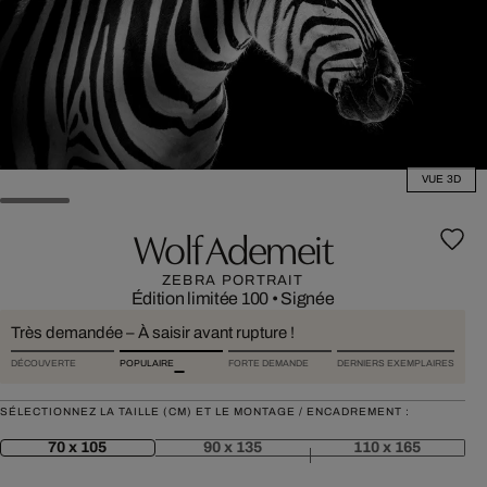
VUE 3D
Wolf Ademeit
ZEBRA PORTRAIT
Édition limitée 100
•
Signée
Très demandée – À saisir avant rupture !
DÉCOUVERTE
POPULAIRE
FORTE DEMANDE
DERNIERS EXEMPLAIRES
SÉLECTIONNEZ LA TAILLE (CM) ET LE MONTAGE / ENCADREMENT :
70 x 105
90 x 135
110 x 165