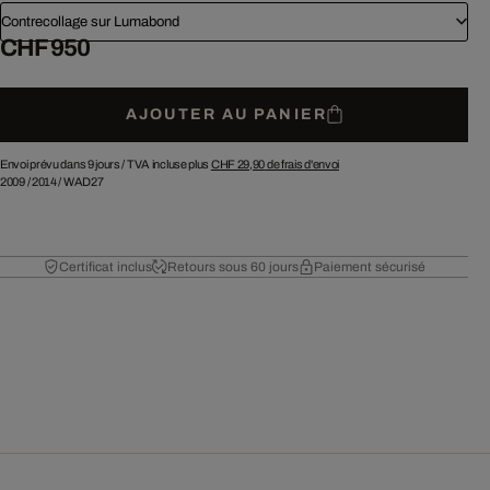
Contrecollage sur Lumabond
CHF 950
AJOUTER AU PANIER
Envoi prévu dans 9 jours /
TVA incluse plus
CHF 29,90
de frais d'envoi
2009
/
2014
/
WAD27
Certificat inclus
Retours sous 60 jours
Paiement sécurisé