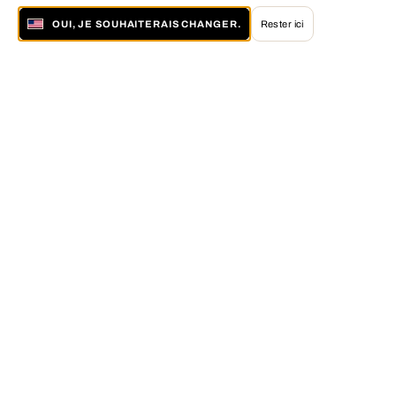
OUI, JE SOUHAITERAIS CHANGER.
Rester ici
À propos de LUMAS