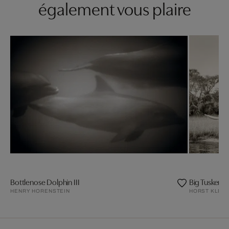
également vous plaire
Bottlenose Dolphin III
Big Tusker El
HENRY HORENSTEIN
HORST KLEM