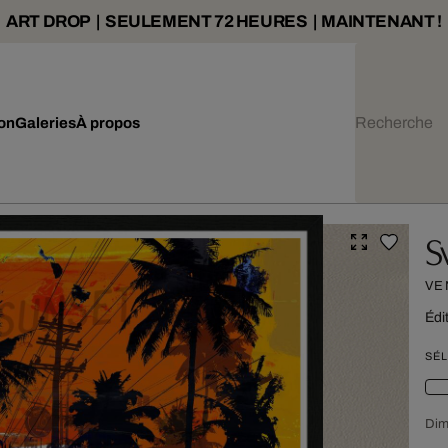
ART DROP | SEULEMENT 72 HEURES | MAINTENANT !
ion
Galeries
À propos
S
VE
Édi
SÉL
Dim