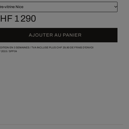
re-vitrine Nice
HF 1 290
AJOUTER AU PANIER
DITION EN 3 SEMAINES /
TVA INCLUSE PLUS
CHF 29,90
DE FRAIS D'ENVOI
/
2015
/
SPF04