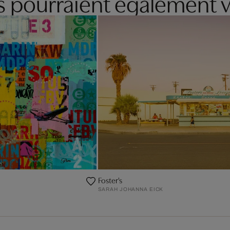
es pourraient également v
Foster's
SARAH JOHANNA EICK