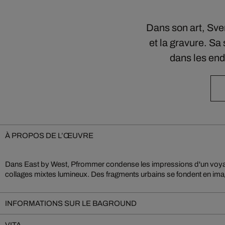
Dans son art, Sven
et la gravure. S
dans les end
À PROPOS DE L’ŒUVRE
Dans East by West, Pfrommer condense les impressions d'un voyag
liberté et de mouvement. Son œuvre combine photographie, peintu
collages mixtes lumineux. Des fragments urbains se fondent en i
INFORMATIONS SUR LE BAGROUND