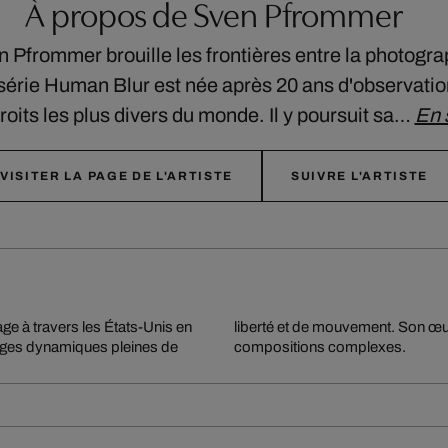
À propos de Sven Pfrommer
 Pfrommer brouille les frontières entre la photograp
a série Human Blur est née après 20 ans d'observati
roits les plus divers du monde. Il y poursuit sa…
En 
VISITER LA PAGE DE L'ARTISTE
SUIVRE L'ARTISTE
e à travers les États-Unis en
re et gravure pour créer des
mages dynamiques pleines de
compositions complexes.