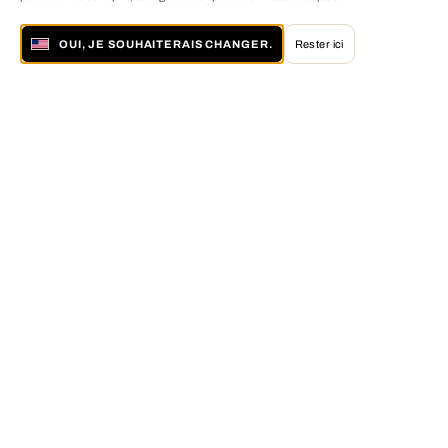
OUI, JE SOUHAITERAIS CHANGER.
Rester ici
À propos de LUMAS