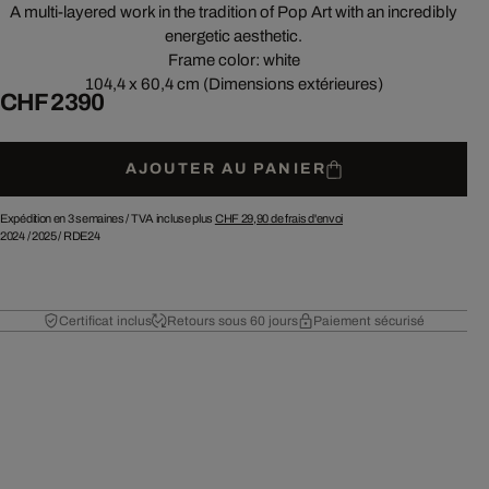
A multi-layered work in the tradition of Pop Art with an incredibly
energetic aesthetic.
Frame color: white
104,4 x 60,4 cm (Dimensions extérieures)
CHF 2 390
AJOUTER AU PANIER
Expédition en 3 semaines /
TVA incluse plus
CHF 29,90
de frais d'envoi
2024
/
2025
/
RDE24
Certificat inclus
Retours sous 60 jours
Paiement sécurisé