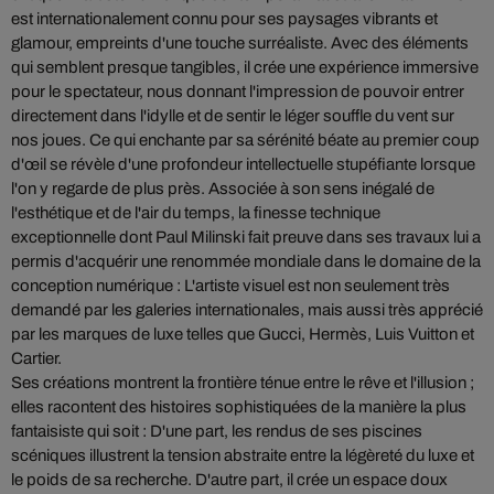
est internationalement connu pour ses paysages vibrants et
glamour, empreints d'une touche surréaliste. Avec des éléments
qui semblent presque tangibles, il crée une expérience immersive
pour le spectateur, nous donnant l'impression de pouvoir entrer
directement dans l'idylle et de sentir le léger souffle du vent sur
nos joues. Ce qui enchante par sa sérénité béate au premier coup
d'œil se révèle d'une profondeur intellectuelle stupéfiante lorsque
l'on y regarde de plus près. Associée à son sens inégalé de
l'esthétique et de l'air du temps, la finesse technique
exceptionnelle dont Paul Milinski fait preuve dans ses travaux lui a
permis d'acquérir une renommée mondiale dans le domaine de la
conception numérique : L'artiste visuel est non seulement très
demandé par les galeries internationales, mais aussi très apprécié
par les marques de luxe telles que Gucci, Hermès, Luis Vuitton et
Cartier.
Ses créations montrent la frontière ténue entre le rêve et l'illusion ;
elles racontent des histoires sophistiquées de la manière la plus
fantaisiste qui soit : D'une part, les rendus de ses piscines
scéniques illustrent la tension abstraite entre la légèreté du luxe et
le poids de sa recherche. D'autre part, il crée un espace doux