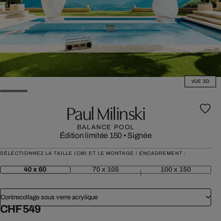
VUE 3D
Paul Milinski
BALANCE POOL
Édition limitée 150
•
Signée
SÉLECTIONNEZ LA TAILLE (CM) ET LE MONTAGE / ENCADREMENT :
40 x 60
70 x 105
100 x 150
Contrecollage sous verre acrylique
CHF 549