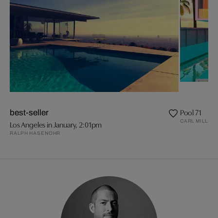
Pool 71
best-seller
CARL MILLER
Los Angeles in January, 2:01pm
RALPH HASENOHR