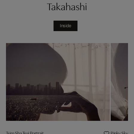
Takahashi
Inside
Tsim Sha Tsui Portrait
Pinky Sky