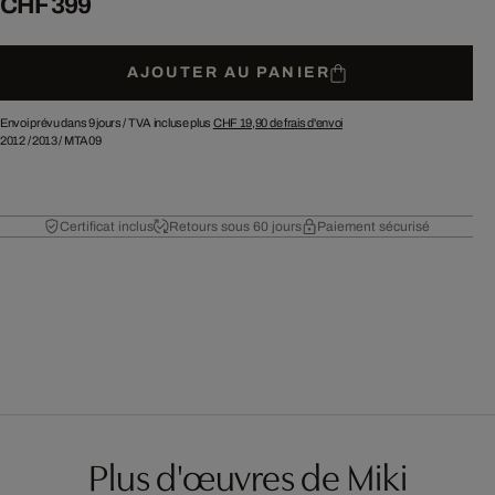
CHF 399
AJOUTER AU PANIER
Envoi prévu dans 9 jours /
TVA incluse plus
CHF 19,90
de frais d'envoi
2012
/
2013
/
MTA09
Certificat inclus
Retours sous 60 jours
Paiement sécurisé
Plus d'œuvres de Miki