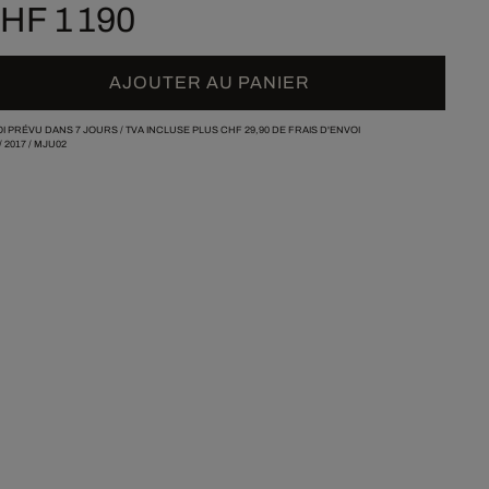
HF 1 190
AJOUTER AU PANIER
I PRÉVU DANS 7 JOURS /
TVA INCLUSE PLUS
CHF 29,90
DE FRAIS D'ENVOI
/
2017
/
MJU02