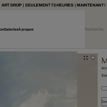
ART DROP | SEULEMENT 72 HEURES | MAINTENANT !
ion
Galeries
À propos
M
MO
Édi
Con