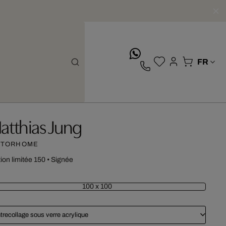
whatsApp
atthias Jung
TORHOME
tion limitée 150
•
Signée
100 x 100
trecollage sous verre acrylique