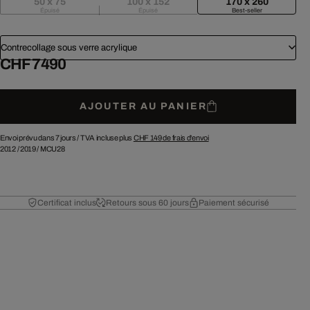
50 x 75
100 x 152
170 x 260
Épuisé
Épuisé
Best-seller
Contrecollage sous verre acrylique
CHF 7 490
AJOUTER AU PANIER
Envoi prévu dans 7 jours /
TVA incluse plus
CHF 149
de frais d'envoi
2012
/
2019
/
MCU28
Certificat inclus
Retours sous 60 jours
Paiement sécurisé