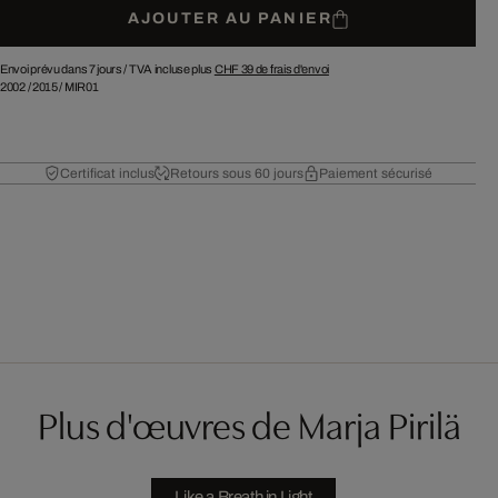
AJOUTER AU PANIER
Envoi prévu dans 7 jours /
TVA incluse plus
CHF 39
de frais d'envoi
2002
/
2015
/
MIR01
Certificat inclus
Retours sous 60 jours
Paiement sécurisé
Plus d'œuvres de Marja Pirilä
Like a Breath in Light