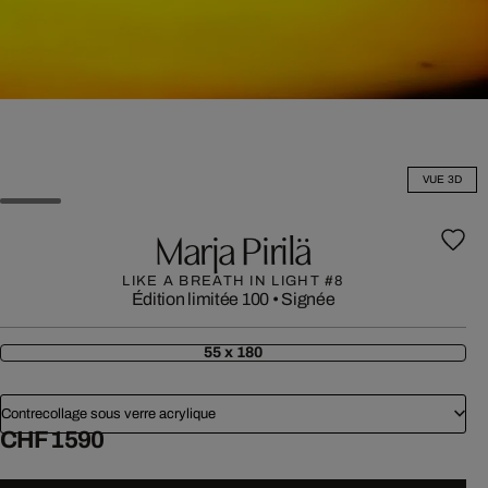
VUE 3D
Marja Pirilä
LIKE A BREATH IN LIGHT #8
Édition limitée 100
•
Signée
55 x 180
Contrecollage sous verre acrylique
CHF 1 590