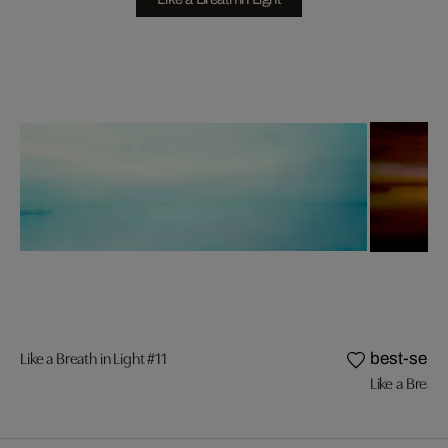
Like a Breath in Light #11
best-selle
Like a Breath