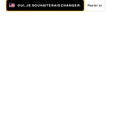
OUI, JE SOUHAITERAIS CHANGER.
Rester ici
À propos de LUMAS