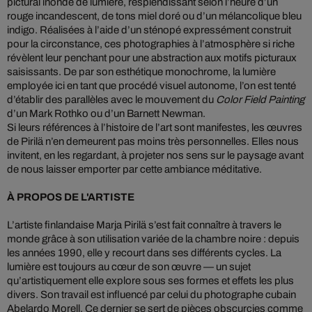
pictural inondé de lumière, resplendissant selon l’heure d’un
rouge incandescent, de tons miel doré ou d’un mélancolique bleu
indigo. Réalisées à l’aide d’un sténopé expressément construit
pour la circonstance, ces photographies à l’atmosphère si riche
révèlent leur penchant pour une abstraction aux motifs picturaux
saisissants. De par son esthétique monochrome, la lumière
employée ici en tant que procédé visuel autonome, l’on est tenté
d’établir des parallèles avec le mouvement du
Color Field Painting
d’un Mark Rothko ou d’un Barnett Newman.
Si leurs références à l’histoire de l’art sont manifestes, les œuvres
de Pirilä n’en demeurent pas moins très personnelles. Elles nous
invitent, en les regardant, à projeter nos sens sur le paysage avant
de nous laisser emporter par cette ambiance méditative.
À PROPOS DE L'ARTISTE
L’artiste finlandaise Marja Pirilä s’est fait connaître à travers le
monde grâce à son utilisation variée de la chambre noire : depuis
les années 1990, elle y recourt dans ses différents cycles. La
lumière est toujours au cœur de son œuvre — un sujet
qu’artistiquement elle explore sous ses formes et effets les plus
divers. Son travail est influencé par celui du photographe cubain
Abelardo Morell. Ce dernier se sert de pièces obscurcies comme