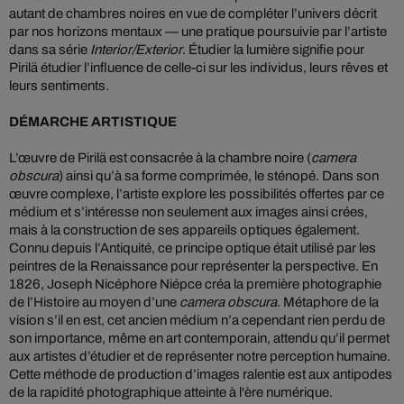
autant de chambres noires en vue de compléter l’univers décrit
par nos horizons mentaux — une pratique poursuivie par l’artiste
dans sa série
Interior/Exterior
. Étudier la lumière signifie pour
Pirilä étudier l’influence de celle-ci sur les individus, leurs rêves et
leurs sentiments.
DÉMARCHE ARTISTIQUE
L’œuvre de Pirilä est consacrée à la chambre noire (
camera
obscura
) ainsi qu’à sa forme comprimée, le sténopé. Dans son
œuvre complexe, l’artiste explore les possibilités offertes par ce
médium et s’intéresse non seulement aux images ainsi crées,
mais à la construction de ses appareils optiques également.
Connu depuis l’Antiquité, ce principe optique était utilisé par les
peintres de la Renaissance pour représenter la perspective. En
1826, Joseph Nicéphore Niépce créa la première photographie
de l’Histoire au moyen d’une
camera obscura
. Métaphore de la
vision s’il en est, cet ancien médium n’a cependant rien perdu de
son importance, même en art contemporain, attendu qu’il permet
aux artistes d’étudier et de représenter notre perception humaine.
Cette méthode de production d’images ralentie est aux antipodes
de la rapidité photographique atteinte à l'ère numérique.