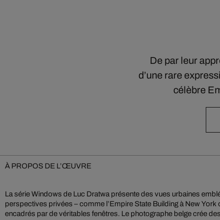
De par leur appr
d’une rare express
célèbre Em
À PROPOS DE L’ŒUVRE
La série Windows de Luc Dratwa présente des vues urbaines emblé
oniriques, où la frontière entre réalité et imagination s’efface. Des 
perspectives privées – comme l’Empire State Building à New York ou 
Over et NY On My Mind illustrent parfaitement son langage visuel émouvan
encadrés par de véritables fenêtres. Le photographe belge crée de