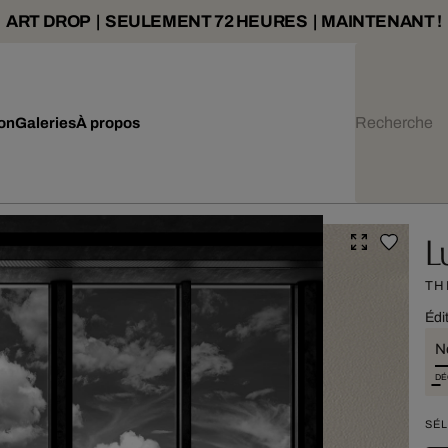
ART DROP | SEULEMENT 72 HEURES | MAINTENANT !
ion
Galeries
À propos
L
TH
Édi
N
DÉ
SÉL