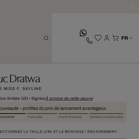
whatsApp
uc Dratwa
E MISS F. SKYLINE
tion limitée 100
•
Signée
À propos de cette œuvre
ouveauté – profitez du prix de lancement avantageux.
COUVERTE
POPULAIRE
FORTE DEMANDE
DERNIERS EXEMPLAIRES
ECTIONNEZ LA TAILLE (CM) ET LE MONTAGE / ENCADREMENT :