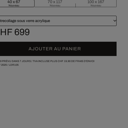
40 x 67
70 x 117
100 x 167
Nouveau
Nouveau
Nouveau
trecollage sous verre acrylique
HF 699
AJOUTER AU PANIER
I PRÉVU DANS 7 JOURS /
TVA INCLUSE PLUS
CHF 19,90
DE FRAIS D'ENVOI
/
2025
/
LDR105