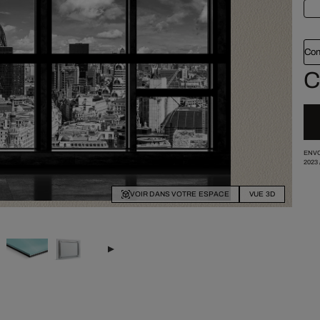
Con
C
ENVO
2023
VOIR DANS VOTRE ESPACE
VUE 3D