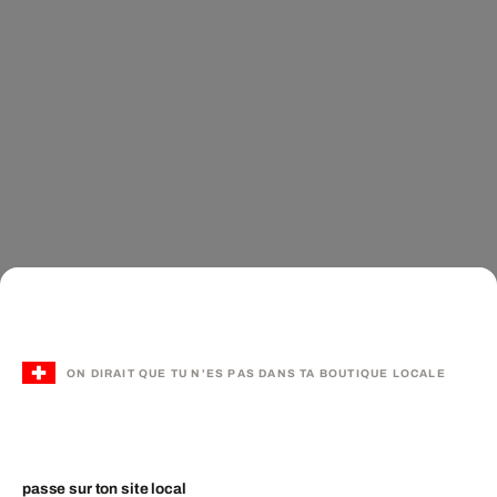
ON DIRAIT QUE TU N'ES PAS DANS TA BOUTIQUE LOCALE
passe sur ton site local