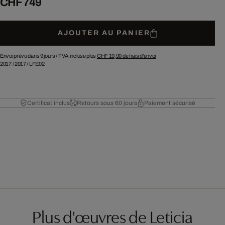
CHF 749
AJOUTER AU PANIER
Envoi prévu dans 9 jours /
TVA incluse plus
CHF 19,90
de frais d'envoi
2017
/
2017
/
LFE02
Certificat inclus
Retours sous 60 jours
Paiement sécurisé
Plus d'œuvres de Leticia