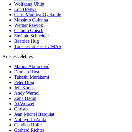
Wolfgang Uhlig
Luc Dratwa
Carol Muthiga-Oyekunle
Massimo Colonna
Werner Pawlok
Claudio Gotsch
Stefanie Schneider
Beatrice Hug
Tous les artistes LUMAS
Artistes célèbres
Marina Abramović
Damien Hirst
Takashi Murakami
Peter Doig
Jeff Koons
Andy Warhol
Zaha Hadid
Ai Weiwei
Christo
Jean-Michel Basquiat
Nobuyoshi Araki
Candida Höfer
Gerhard Richter