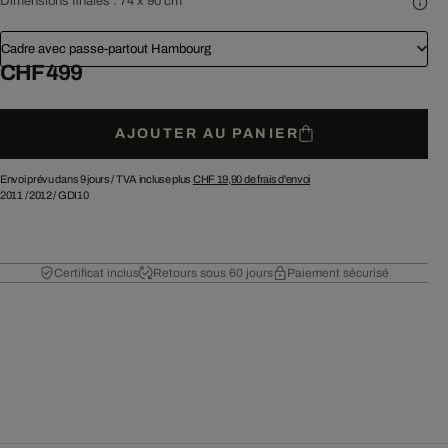
Dimensions finales :
74 x 90 cm
Cadre avec passe-partout Hambourg
CHF 499
AJOUTER AU PANIER
Envoi prévu dans 9 jours /
TVA incluse plus
CHF 19,90
de frais d'envoi
2011
/
2012
/
GDI10
Certificat inclus
Retours sous 60 jours
Paiement sécurisé