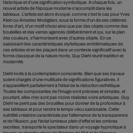
historique et d'une signification symbolique. A chaque fois, un
nouvel artiste de l'époque moderne s'accomplit dans les
tableaux. L'artiste est alors évoqué, comme c'est le cas pour Yves
Klein ou Amedeo Modigliani, sous la forme d'un de ses célèbres
livres d'art
,
d'un motif choisi ainsi que par des objets comme des
bouteilles et des verres agencés délibérément et qui, sur le plan
des couleurs, s'harmonisent avec d'autres objets. En se
saisissant des caractéristiques stylistiques emblématiques de
ces artistes et en les plaçant dans un contexte significatif avec la
forme classique de la nature morte, Guy Diehl réunit tradition et
modernité.
Diehl invite à la contemplation consciente. Bien que ses travaux
soient chargés d'une multitude de significations figuratives, il
s'appareillent parfaitement à l'idéal de la réduction esthétique.
Toutes les composantes de l'image sont précises et simples, et
pourtant, elles n'en sont pas moins réalistes voire artistiques. Guy
Diehl ne peint pas des broutilles pour donner de la profondeur à
ses tableaux et pour rendre le temps vécu saisissable. Cette
subtilité créatrice caractérisée par l'alternance de la transparence
et de l'illusion, par l'éclat lumineux plein d'effet et les ombres
secrètes, transporte le spectateur dans un voyage hypnotique à
travers un chapitre choisi de l'histoire de l'Art et de l'époque