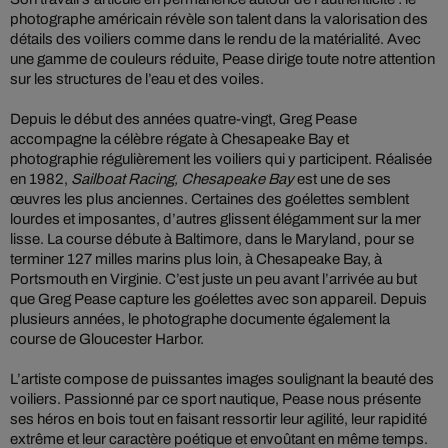
photographe américain révèle son talent dans la valorisation des
détails des voiliers comme dans le rendu de la matérialité. Avec
une gamme de couleurs réduite, Pease dirige toute notre attention
sur les structures de l’eau et des voiles.
Depuis le début des années quatre-vingt, Greg Pease
accompagne la célèbre régate à Chesapeake Bay et
photographie régulièrement les voiliers qui y participent. Réalisée
en 1982,
Sailboat Racing, Chesapeake Bay
est une de ses
œuvres les plus anciennes. Certaines des goélettes semblent
lourdes et imposantes, d’autres glissent élégamment sur la mer
lisse. La course débute à Baltimore, dans le Maryland, pour se
terminer 127 milles marins plus loin, à Chesapeake Bay, à
Portsmouth en Virginie. C’est juste un peu avant l’arrivée au but
que Greg Pease capture les goélettes avec son appareil. Depuis
plusieurs années, le photographe documente également la
course de Gloucester Harbor.
L’artiste compose de puissantes images soulignant la beauté des
voiliers. Passionné par ce sport nautique, Pease nous présente
ses héros en bois tout en faisant ressortir leur agilité, leur rapidité
extrême et leur caractère poétique et envoûtant en même temps.