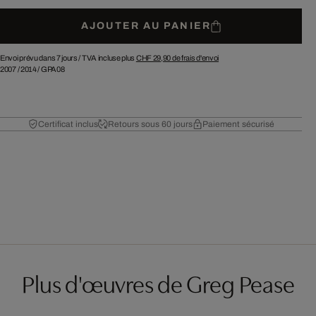
AJOUTER AU PANIER
Envoi prévu dans 7 jours /
TVA incluse plus
CHF 29,90
de frais d'envoi
2007
/
2014
/
GPA08
Certificat inclus
Retours sous 60 jours
Paiement sécurisé
Plus d'œuvres de Greg Pease