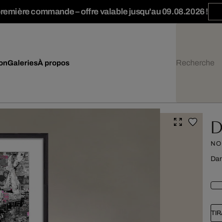
première commande – offre valable jusqu'au 09.08.2026 !
ion
Galeries
À propos
D
NO
Dar
TI