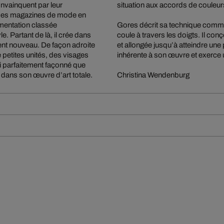
nvainquent par leur
situation aux accords de couleurs
ue des magazines de mode en
mentation classée
Gores décrit sa technique comme 
. Partant de là, il crée dans
coule à travers les doigts. Il con
nt nouveau. De façon adroite
et allongée jusqu’à atteindre une p
 petites unités, des visages
inhérente à son œuvre et exerce 
i parfaitement façonné que
 dans son œuvre d’art totale.
Christina Wendenburg