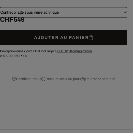
Contrecollage sous verre acrylique
CHF 549
AJOUTER AU PANIER
Envoi prévu dans 7 jours /
TVA incluse plus
CHF 12,90
de frais d'envoi
2017
/
2018
/
CPR04
Certificat inclus
Retours sous 60 jours
Paiement sécurisé