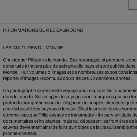
INFORMATIONS SUR LE BAGROUND
LES CULTURES DU MONDE
Christopher Pillitz a vu le monde. Ses reportages et parcours icon
constitués à travers plus de soixante-dix pays et sont publiés dan
Monde. Huit volumes d’images et de nombreuses expositions internat
reporter d’images reconnu au cours de ces 10 dernières années.
Ce photographe expérimenté voyage pour explorer les fondements 
dans le monde. Ses images de voyages sont marquées par une for
profonde compréhension de l’élégance de peuples étrangers qu’il 
avec la beauté des paysages locaux. C’est la proximité des homme
comme l’eau que Pillitz essaye de transmettre – il y parvient dans 
documentaires et insistantes, mais qui dépassent les frontières de 
œuvres deviennent ainsi de forts symboles de la vie qui semble ê
proche-orientale.