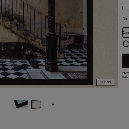
Dim
Cai
C
ENVO
2020
VUE 3D