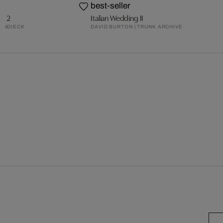
best-seller
k 2
Italian Wedding II
PENDIECK
DAVID BURTON | TRUNK ARCHIVE