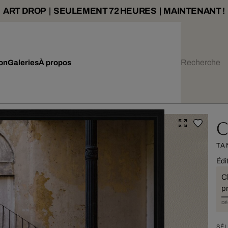
ART DROP | SEULEMENT 72 HEURES | MAINTENANT !
ion
Galeries
À propos
C
TA
Édi
C
pr
DÉ
SÉL