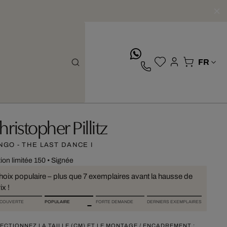
whatsApp
hristopher Pillitz
NGO - THE LAST DANCE I
tion limitée 150
•
Signée
hoix populaire – plus que 7 exemplaires avant la hausse de
ix !
COUVERTE
POPULAIRE
FORTE DEMANDE
DERNIERS EXEMPLAIRES
ECTIONNEZ LA TAILLE (CM) ET LE MONTAGE / ENCADREMENT :