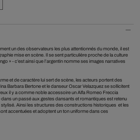
lement un des observateurs les plus attentionnés du monde, il est
aphie mise en scène. Il se sent particulière proche de la culture
tango » - c’est ainsi que l’argentin nomme ses images narratives
harme et de caractère lui sert de scène, les acteurs portent des
ina Barbara Bertone et le danseur Oscar Velazquez se sollicitent
eux il y a comme noble accessoire un Alfa Romeo Freccia
 dans un passé aux gestes dansants et romantiques est retenu
stylisé. Ainsi les structures des constructions historiques et les
 sont accentuées et adoptent un ton uniforme dans ces