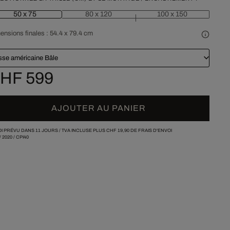
50 x 75
80 x 120
100 x 150
ensions finales :
54.4 x 79.4 cm
sse américaine Bâle
HF 599
AJOUTER AU PANIER
I PRÉVU DANS 11 JOURS /
TVA INCLUSE PLUS
CHF 19,90
DE FRAIS D'ENVOI
/
2020
/
CPI40