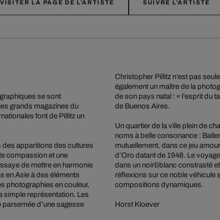
VISITER LA PAGE DE L'ARTISTE
SUIVRE L'ARTISTE
Christopher Pillitz n’est pas seu
également un maître de la photogr
ographiques se sont
de son pays natal : « l’esprit du 
s les grands magazines du
de Buenos Aires.
ionales font de Pillitz un
Un quartier de la ville plein de c
noms à belle consonance : Baller
des apparitions des cultures
mutuellement, dans ce jeu amour
te compassion et une
d’Oro datant de 1948. Le voyage
essaye de mettre en harmonie
dans un noir&blanc constrasté et 
s en Asie à des éléments
réflexions sur ce noble véhicule
des photographies en couleur,
compositions dynamiques.
la simple représentation. Les
tre parsemée d’une sagesse
Horst Kloever