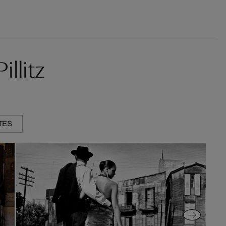
llitz
TES