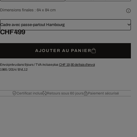
Dimensions finales :
64 x 84 cm
Cadre avec passe-partout Hambourg
CHF 499
AJOUTER AU PANIER
Envoi prévu dans 9 jours /
TVA incluse plus
CHF 19,90
de frais d'envoi
1985
/
2014
/
BVL12
Certificat inclus
Retours sous 60 jours
Paiement sécurisé