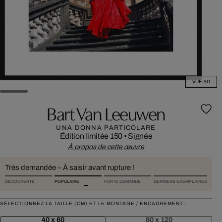
VUE 3D
Bart Van Leeuwen
UNA DONNA PARTICOLARE
Édition limitée 150
•
Signée
À propos de cette œuvre
Très demandée – À saisir avant rupture !
DÉCOUVERTE
POPULAIRE
FORTE DEMANDE
DERNIERS EXEMPLAIRES
SÉLECTIONNEZ LA TAILLE (CM) ET LE MONTAGE / ENCADREMENT :
40 x 60
80 x 120