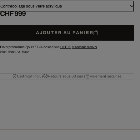
Contrecollage sous verre acrylique
CHF 999
AJOUTER AU PANIER
Envoi prévu dans 7 jours /
TVA incluse plus
CHF 19,90
de frais d'envoi
2012
/
2012
/
AHS62
Certificat inclus
Retours sous 60 jours
Paiement sécurisé