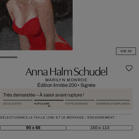
VUE 3D
Anna Halm Schudel
MARILYN MONROE
Édition limitée 200
•
Signée
Très demandée – À saisir avant rupture !
DÉCOUVERTE
POPULAIRE
FORTE DEMANDE
DERNIERS EXEMPLAIRES
SÉLECTIONNEZ LA TAILLE (CM) ET LE MONTAGE / ENCADREMENT :
90 x 68
150 x 113