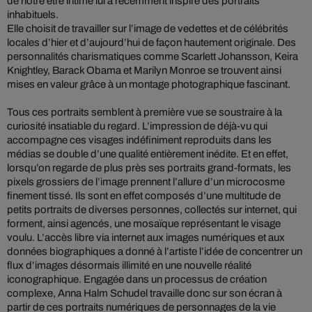
de notre être intime lui a récemment inspiré des portraits
inhabituels.
Elle choisit de travailler sur l’image de vedettes et de célébrités
locales d’hier et d’aujourd’hui de façon hautement originale. Des
personnalités charismatiques comme Scarlett Johansson, Keira
Knightley, Barack Obama et Marilyn Monroe se trouvent ainsi
mises en valeur grâce à un montage photographique fascinant.
Tous ces portraits semblent à première vue se soustraire à la
curiosité insatiable du regard. L’impression de déjà-vu qui
accompagne ces visages indéfiniment reproduits dans les
médias se double d’une qualité entièrement inédite. Et en effet,
lorsqu’on regarde de plus près ses portraits grand-formats, les
pixels grossiers de l’image prennent l’allure d’un microcosme
finement tissé. Ils sont en effet composés d’une multitude de
petits portraits de diverses personnes, collectés sur internet, qui
forment, ainsi agencés, une mosaïque représentant le visage
voulu. L’accès libre via internet aux images numériques et aux
données biographiques a donné à l’artiste l’idée de concentrer un
flux d’images désormais illimité en une nouvelle réalité
iconographique. Engagée dans un processus de création
complexe, Anna Halm Schudel travaille donc sur son écran à
partir de ces portraits numériques de personnages de la vie