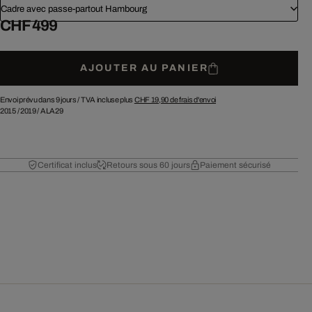
Cadre avec passe-partout Hambourg
CHF 499
AJOUTER AU PANIER
Envoi prévu dans 9 jours /
TVA incluse plus
CHF 19,90
de frais d'envoi
2015
/
2019
/
ALA29
Certificat inclus
Retours sous 60 jours
Paiement sécurisé