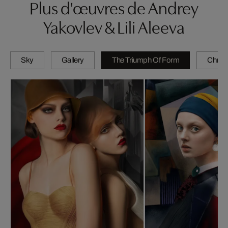
Plus d'œuvres de Andrey
Yakovlev & Lili Aleeva
Sky
Gallery
The Triumph Of Form
Chrom