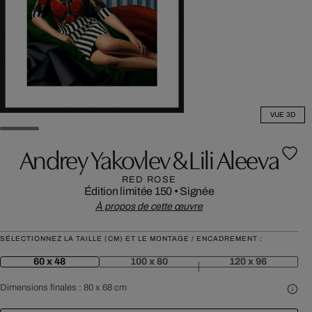
VUE 3D
Andrey Yakovlev & Lili Aleeva
RED ROSE
Édition limitée 150
•
Signée
À propos de cette œuvre
SÉLECTIONNEZ LA TAILLE (CM) ET LE MONTAGE / ENCADREMENT :
60 x 48
100 x 80
120 x 96
Dimensions finales :
80 x 68 cm