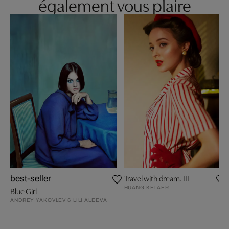
également vous plaire
Travel with dream. III
best-seller
HUANG KELAER
Blue Girl
ANDREY YAKOVLEV & LILI ALEEVA