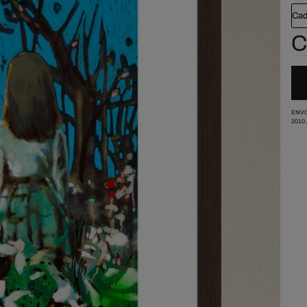
Cad
C
ENVO
2010