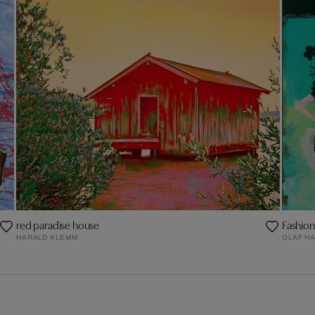
red paradise house
Fashion
HARALD KLEMM
OLAF H