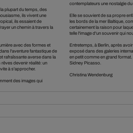
contemplateurs une nostalgie du b
la plupart du temps, des
thousiasme, ils vivent une
Elle se souvient de sa propre enf
opical, ils essaient de
les bords de la mer Baltique, co
rayer un chemin à travers la
certainement la raison pour laquel
telle l'image d'un souvenir qui no
umière avec des formes et
Entretemps, à Berlin, après avo
r dans l'aventure fantastique de
exposé dans des galeries interna
et rafraîssante averse dans la
en petit comme en grand format. 
s rêves devenir réalité: un
Sidney Picasso.
nvite à s'approcher.
Christina Wendenburg
amment des images qui