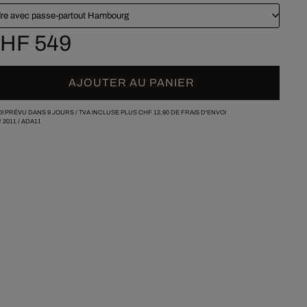
re avec passe-partout Hambourg
HF 549
AJOUTER AU PANIER
I PRÉVU DANS 9 JOURS /
TVA INCLUSE PLUS
CHF 12,90
DE FRAIS D'ENVOI
/
2011
/
ADA11