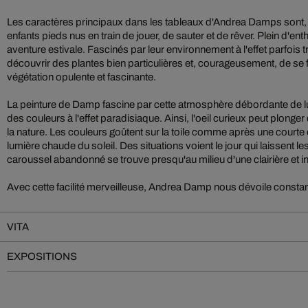
Les caractères principaux dans les tableaux d'Andrea Damps sont, 
enfants pieds nus en train de jouer, de sauter et de rêver. Plein d'en
aventure estivale. Fascinés par leur environnement à l'effet parfois tr
découvrir des plantes bien particulières et, courageusement, de se f
végétation opulente et fascinante.
La peinture de Damp fascine par cette atmosphère débordante de l
des couleurs à l'effet paradisiaque. Ainsi, l'oeil curieux peut plonge
la nature. Les couleurs goûtent sur la toile comme après une courte 
lumière chaude du soleil. Des situations voient le jour qui laissent le
caroussel abandonné se trouve presqu'au milieu d'une clairière et i
Avec cette facilité merveilleuse, Andrea Damp nous dévoile const
VITA
EXPOSITIONS