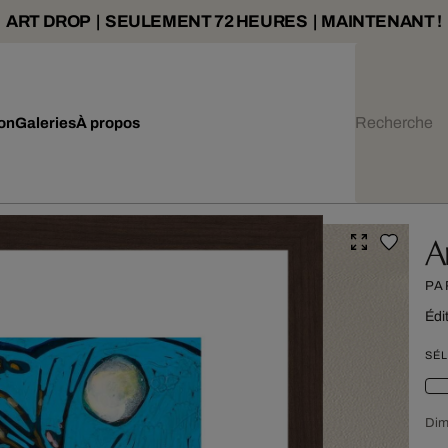
ART DROP | SEULEMENT 72 HEURES | MAINTENANT !
ion
Galeries
À propos
A
PA
Édi
SÉL
Dim