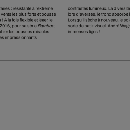
res : résistante à l’extrême
contrastes lumineux. La diversité
 vents les plus forts et pousse
lors d’averses, le tronc absorbe l
À la fois flexible et léger, le
Lorsqu’il sèche à nouveau, le sole
2016, pour sa série
Bamboo
,
sorte de batik visuel. André Wagner dévoile au spectateur la beauté calme et brute de ces
phier les pousses miracles
immenses tiges !
 ces impressionnants