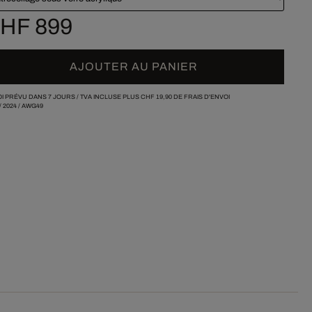
HF 899
AJOUTER AU PANIER
I PRÉVU DANS 7 JOURS /
TVA INCLUSE PLUS
CHF 19,90
DE FRAIS D'ENVOI
/
2024
/
AWG49