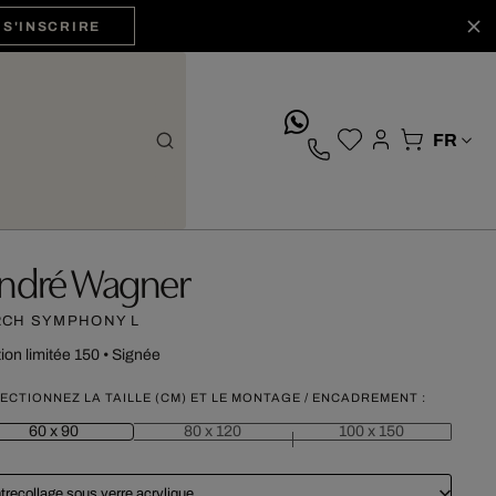
S'INSCRIRE
whatsApp
ndré Wagner
RCH SYMPHONY L
tion limitée 150
•
Signée
ECTIONNEZ LA TAILLE (CM) ET LE MONTAGE / ENCADREMENT :
60 x 90
80 x 120
100 x 150
trecollage sous verre acrylique