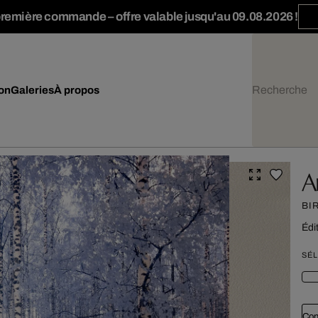
première commande – offre valable jusqu'au 09.08.2026 !
ion
Galeries
À propos
A
BI
Édi
SÉL
Con