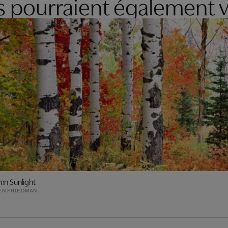
es pourraient également v
mn Sunlight
EN FRIEDMAN