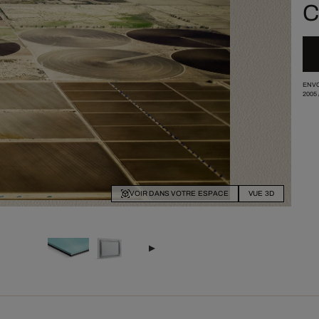
C
ENVO
2005
VOIR DANS VOTRE ESPACE
VUE 3D