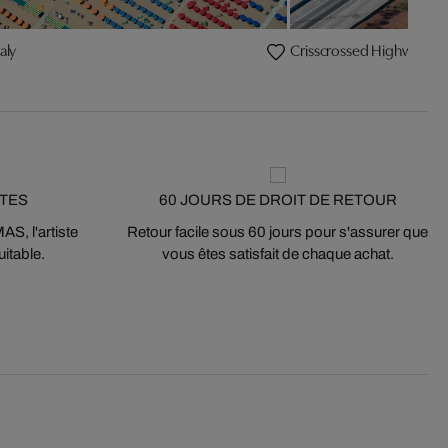
aly
Crisscrossed Highway int
STES
60 JOURS DE DROIT DE RETOUR
S, l'artiste
Retour facile sous 60 jours pour s'assurer que
itable.
vous êtes satisfait de chaque achat.