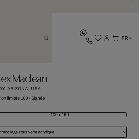
whatsApp
lex Maclean
OY, ARIZONA, USA
tion limitée 100
•
Signée
100 x 150
trecollage sous verre acrylique