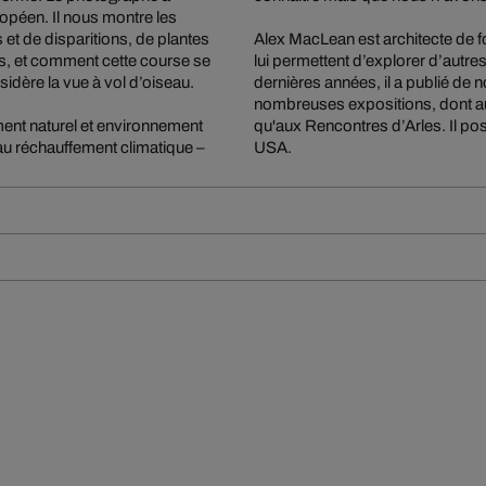
uropéen. Il nous montre les
 et de disparitions, de plantes
Alex MacLean est architecte de 
és, et comment cette course se
lui permettent d’explorer d’autre
nsidère la vue à vol d’oiseau.
dernières années, il a publié de
nombreuses expositions, dont a
ent naturel et environnement
qu'aux Rencontres d’Arles. Il po
au réchauffement climatique –
USA.