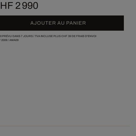
HF 2 990
AJOUTER AU PANIER
I PRÉVU DANS 7 JOURS /
TVA INCLUSE PLUS
CHF 39
DE FRAIS D'ENVOI
/
2009
/
AMA09