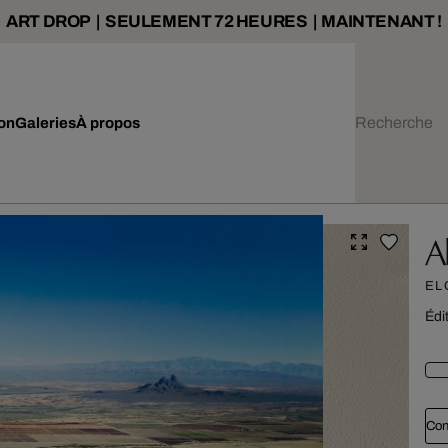
ART DROP | SEULEMENT 72 HEURES | MAINTENANT !
ion
Galeries
À propos
A
EL
Édi
Con