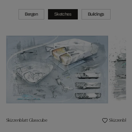
Bergen
Sketches
Buildings
Skizzenblatt Glasscube
Skizzenblat