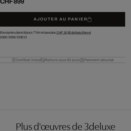
CHF 899
AJOUTER AU PANIER
Envoi prévu dans 9 jours /
TVA incluse plus
CHF 19,90
de frais d'envoi
2008
/
2009
/
DDE12
Certificat inclus
Retours sous 60 jours
Paiement sécurisé
Plus d'œuvres de 3deluxe