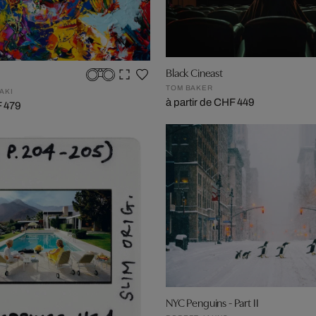
Black Cineast
TOM BAKER
AKI
à partir de CHF 449
F 479
NYC Penguins - Part II