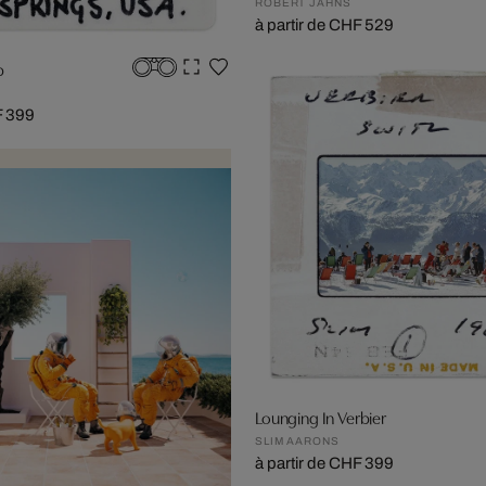
ROBERT JAHNS
à partir de CHF 529
p
F 399
Lounging In Verbier
SLIM AARONS
à partir de CHF 399