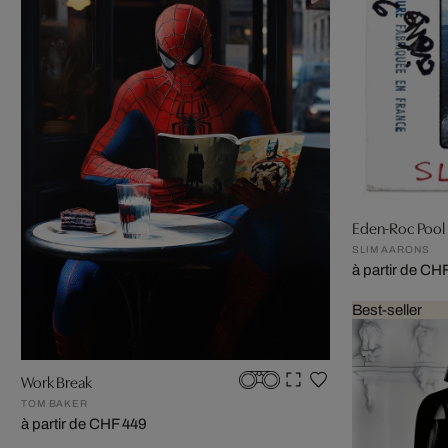
Eden-Roc Pool -
SLIM AARONS
à partir de CH
Best-seller
Work Break
TOM BAKER
à partir de CHF 449