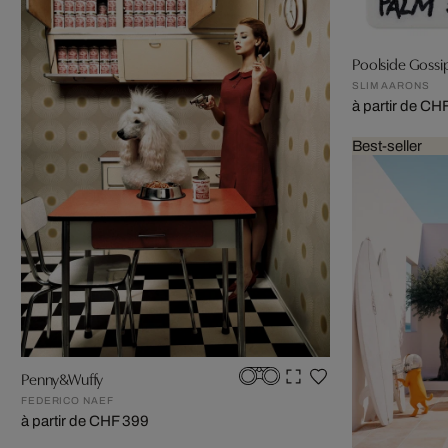
Poolside Gossi
SLIM AARONS
à partir de CH
Best-seller
Penny&Wuffy
FEDERICO NAEF
à partir de CHF 399