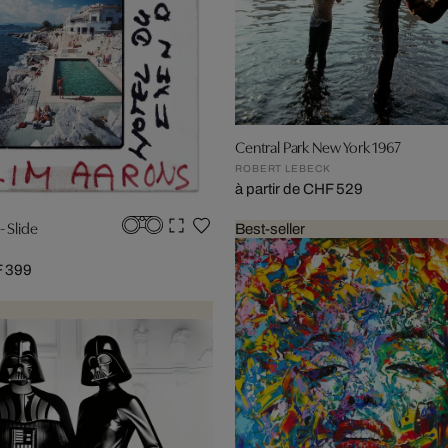
Central Park New York 1967
ROBERT LEBECK
à partir de CHF 529
 Slide
Best-seller
F 399