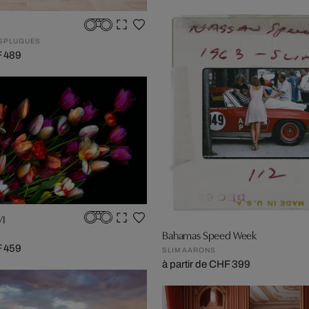
ESPLUGUES
F 489
VI
Bahamas Speed Week
F 459
SLIM AARONS
à partir de CHF 399