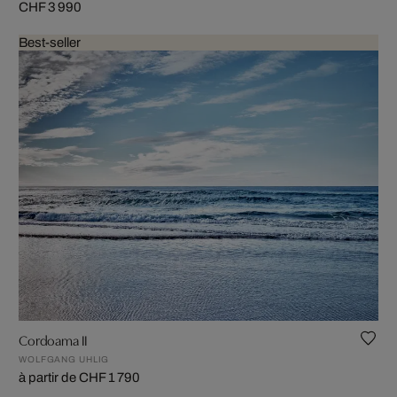
CHF 3 990
Best-seller
Cordoama II
WOLFGANG UHLIG
à partir de CHF 1 790