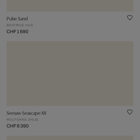
Pulse Sand
BEATRICE HUG
CHF 1 690
Seesaw Seascape XII
WOLFGANG UHLIG
CHF 6 390