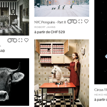
NYC Penguins - Part II
ROBERT JAHNS
à partir de CHF 529
A
549
Circus 11
HEIKO H
à parti