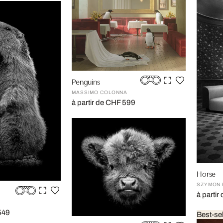
Penguins
MASSIMO COLONNA
à partir de CHF 599
Horse
SZYMON 
à parti
549
Best-sel