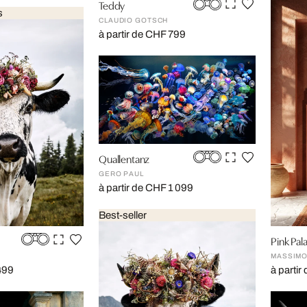
Teddy
s
CLAUDIO GOTSCH
à partir de CHF 799
Quallentanz
GERO PAUL
à partir de CHF 1 099
Best-seller
Pink Pal
R
MASSIMO
499
à partir