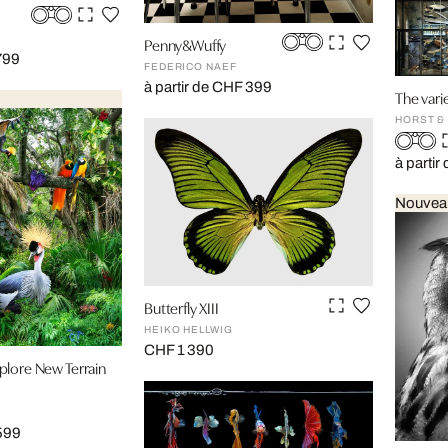
Penny&Wuffy
799
FEDERICO NAEF
à partir de CHF 399
The varie
HORST & 
à partir
Nouvea
Butterfly XIII
HEIKO HELLWIG
CHF 1 390
lore New Terrain
 599