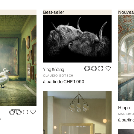
Best-seller
Nouvea
Ying & Yang
CLAUDIO GOTSCH
à partir de CHF 1 090
Hippo
MASSIMO
à parti
A