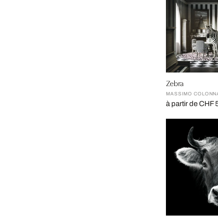
Zebra
MASSIMO COLONN
à partir de CHF 