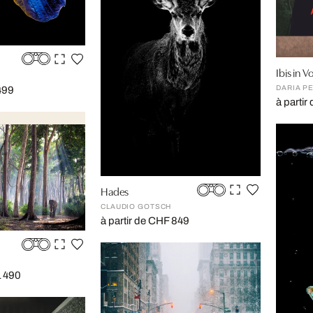
Ibis in V
DARIA PE
499
à parti
Hades
CLAUDIO GOTSCH
à partir de CHF 849
1 490