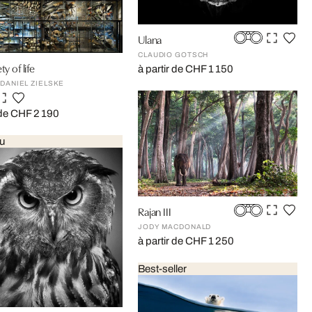
Ulana
CLAUDIO GOTSCH
ty of life
à partir de CHF 1 150
DANIEL ZIELSKE
 de CHF 2 190
u
Rajan III
JODY MACDONALD
à partir de CHF 1 250
Best-seller