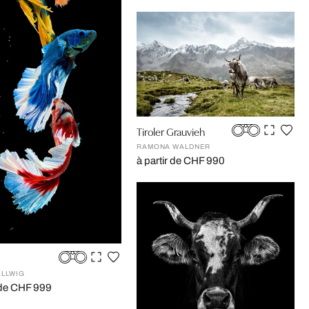
Tiroler Grauvieh
RAMONA WALDNER
à partir de CHF 990
ELLWIG
r de CHF 999