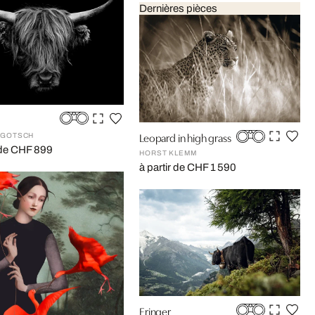
Dernières pièces
Leopard in high grass
 GOTSCH
r de CHF 899
HORST KLEMM
à partir de CHF 1 590
Eringer