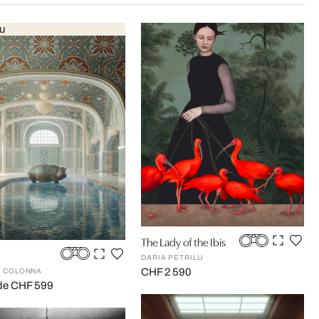
u
The Lady of the Ibis
DARIA PETRILLI
CHF 2 590
 COLONNA
r de CHF 599