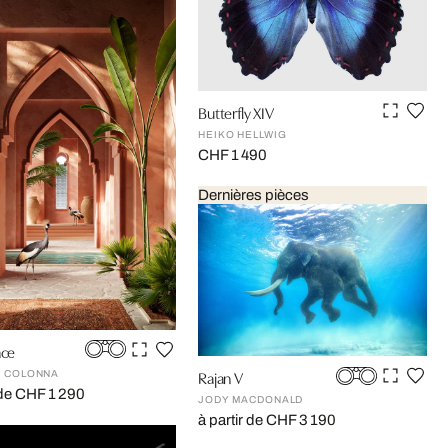
Butterfly XIV
HEIKO HELLWIG
CHF 1 490
Dernières pièces
ace
Rajan V
 COLONNA
 de CHF 1 290
JODY MACDONALD
à partir de CHF 3 190