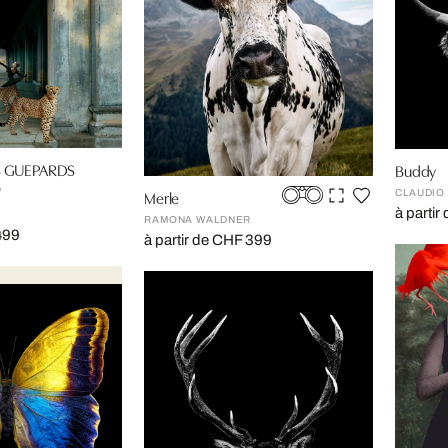
S GUEPARDS
Buddy
W
Merle
CLAUDIO
à parti
RAMONA WALDNER
499
à partir de CHF 399