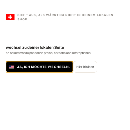
SIEHT AUS, ALS WÄRST DU NICHT IN DEINEM LOKALEN
SHOP
wechsel zu deiner lokalen Seite
so bekommst du passende preise, sprache und lieferoptionen
JA, ICH MÖCHTE WECHSELN.
Hier bleiben