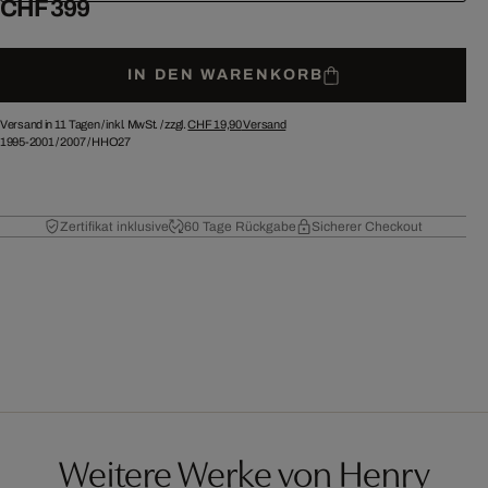
CHF 399
IN DEN WARENKORB
Versand in 11 Tagen /
inkl. MwSt. / zzgl.
CHF 19,90
Versand
1995-2001
/
2007
/
HHO27
Zertifikat inklusive
60 Tage Rückgabe
Sicherer Checkout
Weitere Werke von Henry