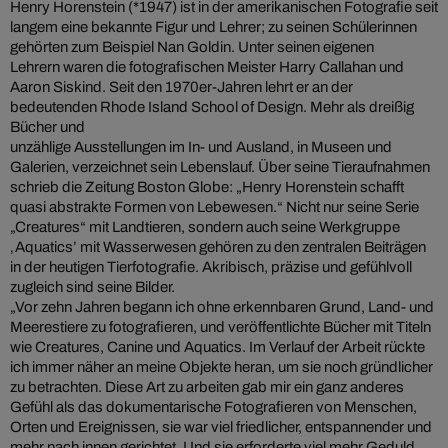
Henry Horenstein (*1947) ist in der amerikanischen Fotografie seit
langem eine bekannte Figur und Lehrer; zu seinen Schülerinnen
gehörten zum Beispiel Nan Goldin. Unter seinen eigenen
Lehrern waren die fotografischen Meister Harry Callahan und
Aaron Siskind. Seit den 1970er-Jahren lehrt er an der
bedeutenden Rhode Island School of Design. Mehr als dreißig
Bücher und
unzählige Ausstellungen im In- und Ausland, in Museen und
Galerien, verzeichnet sein Lebenslauf. Über seine Tieraufnahmen
schrieb die Zeitung Boston Globe: „Henry Horenstein schafft
quasi abstrakte Formen von Lebewesen.“ Nicht nur seine Serie
„Creatures“ mit Landtieren, sondern auch seine Werkgruppe
‚Aquatics’ mit Wasserwesen gehören zu den zentralen Beiträgen
in der heutigen Tierfotografie. Akribisch, präzise und gefühlvoll
zugleich sind seine Bilder.
„Vor zehn Jahren begann ich ohne erkennbaren Grund, Land- und
Meerestiere zu fotografieren, und veröffentlichte Bücher mit Titeln
wie Creatures, Canine und Aquatics. Im Verlauf der Arbeit rückte
ich immer näher an meine Objekte heran, um sie noch gründlicher
zu betrachten. Diese Art zu arbeiten gab mir ein ganz anderes
Gefühl als das dokumentarische Fotografieren von Menschen,
Orten und Ereignissen, sie war viel friedlicher, entspannender und
mehr nach innen gerichtet. Und sie erforderte viel mehr Geduld.